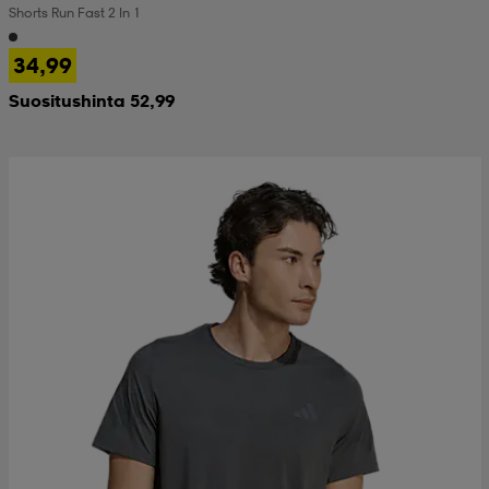
Shorts Run Fast 2 In 1
 & otsanauhat
 & otsanauhat
asut
34,99
Suositushinta 52,99
et
rrastot
s
s