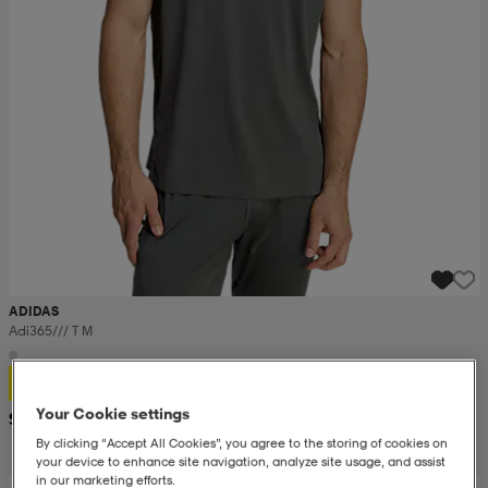
ADIDAS
Adi365/// T M
21,99
Your Cookie settings
Suositushinta 34,99
By clicking “Accept All Cookies”, you agree to the storing of cookies on
your device to enhance site navigation, analyze site usage, and assist
in our marketing efforts.