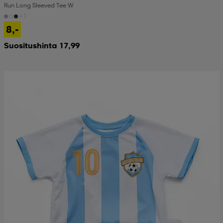
Run Long Sleeved Tee W
+1
8,-
Suositushinta 17,99