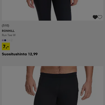
(510)
RONHILL
Run Tee W
+2
7,-
Suositushinta 12,99