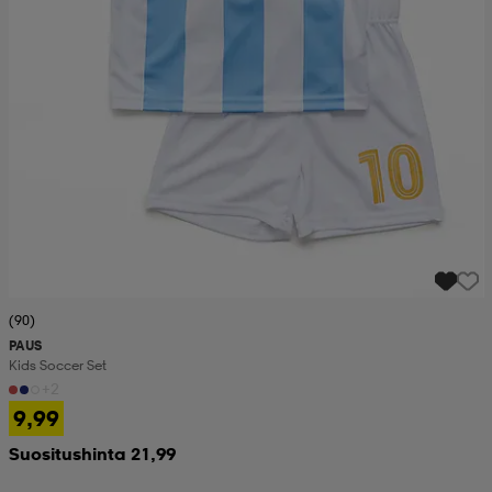
(90)
PAUS
Kids Soccer Set
+2
9,99
Suositushinta 21,99