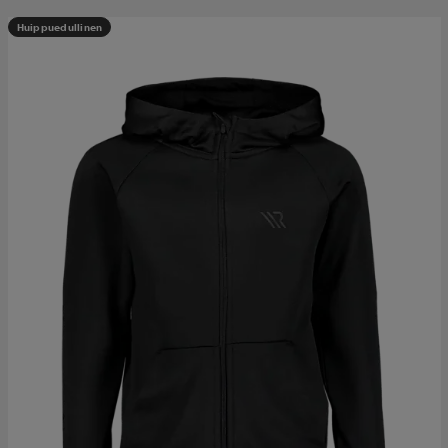
Huippuedullinen