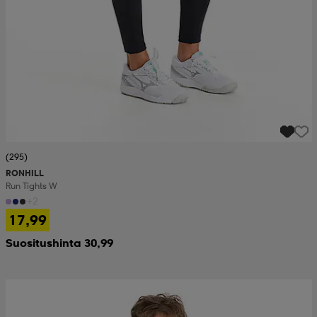
(295)
RONHILL
Run Tights W
+2
17,99
Suositushinta 30,99