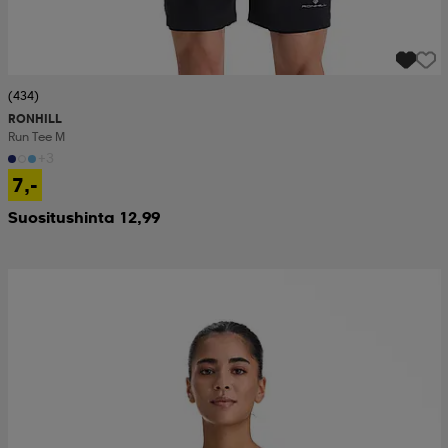
(434)
RONHILL
Run Tee M
+3
7,-
Suositushinta 12,99