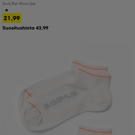
Sock Run Wool 2pk
 & otsanauhat
 & otsanauhat
asut
21,99
Suositushinta 43,99
et
rrastot
s
s