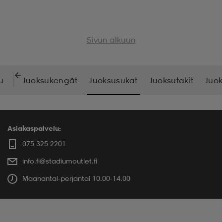
Sivun alkuun
u
Juoksukengät
Juoksusukat
Juoksutakit
Juo
Asiakaspalvelu:
075 325 2201
info.fi@stadiumoutlet.fi
Maanantai-perjantai 10.00-14.00