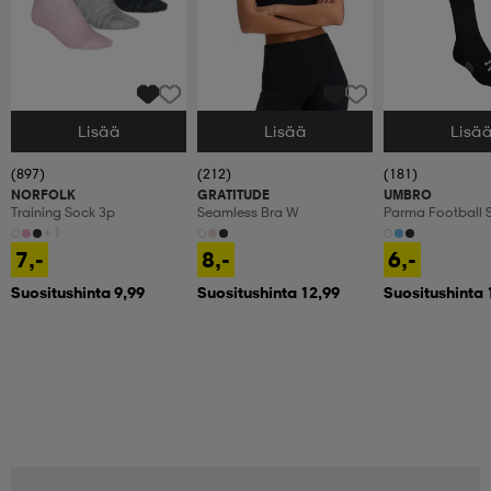
Lisää
Lisää
Lisä
Valitse Koko
Valitse Koko
Valitse Koko
(897)
(212)
(181)
NORFOLK
GRATITUDE
UMBRO
Training Sock 3p
Seamless Bra W
Parma Football 
+1
7,-
8,-
6,-
Suositushinta 9,99
Suositushinta 12,99
Suositushinta 