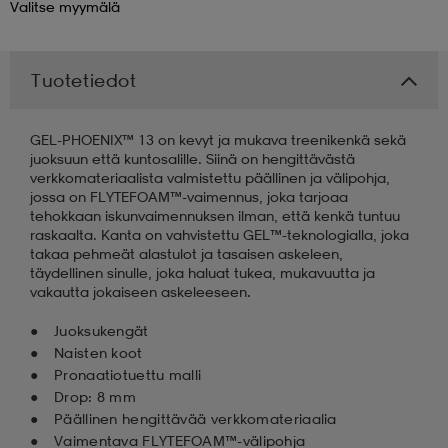
Valitse
myymälä
 & otsanauhat
 & otsanauhat
asut
Tuotetiedot
et
GEL-PHOENIX™ 13 on kevyt ja mukava treenikenkä sekä
juoksuun että kuntosalille. Siinä on hengittävästä
verkkomateriaalista valmistettu päällinen ja välipohja,
rrastot
s
jossa on FLYTEFOAM™-vaimennus, joka tarjoaa
tehokkaan iskunvaimennuksen ilman, että kenkä tuntuu
raskaalta. Kanta on vahvistettu GEL™-teknologialla, joka
takaa pehmeät alastulot ja tasaisen askeleen,
s
täydellinen sinulle, joka haluat tukea, mukavuutta ja
vakautta jokaiseen askeleeseen.
Juoksukengät
Naisten koot
Pronaatiotuettu malli
Drop: 8 mm
Päällinen hengittävää verkkomateriaalia
Vaimentava FLYTEFOAM™-välipohja