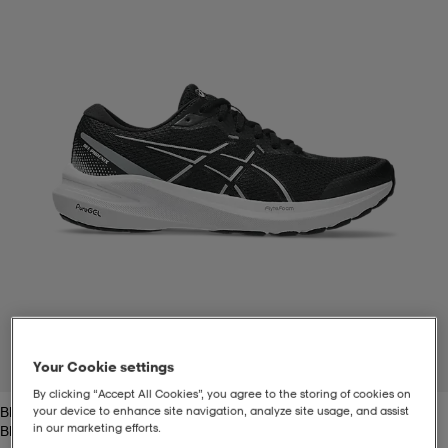
t
uskengät
dat
uskengät
alit
saappaat
t
alit
aatteet
saappaat
it
alit
it
saappaat
elikengät
 & hameet
kengät & saappaat
 & paidat
elikengät
aatteet
kengät & saappaat
t & Uimapuvut
kengät
set
kengät & saappaat
et
kengät
Your Cookie settings
1
/
7
By clicking “Accept All Cookies”, you agree to the storing of cookies on
Black/gravel
your device to enhance site navigation, analyze site usage, and assist
aatteet
tarvikkeet
olasit
kengät
rrastot
tarvikkeet
in our marketing efforts.
Black/gravel