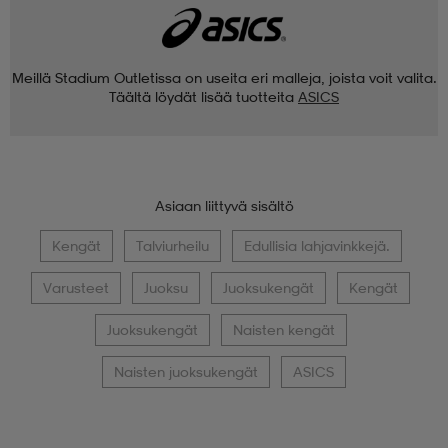
Meillä Stadium Outletissa on useita eri malleja, joista voit valita.
Täältä löydät lisää tuotteita
ASICS
Asiaan liittyvä sisältö
Kengät
Talviurheilu
Edullisia lahjavinkkejä.
Varusteet
Juoksu
Juoksukengät
Kengät
Juoksukengät
Naisten kengät
Naisten juoksukengät
ASICS