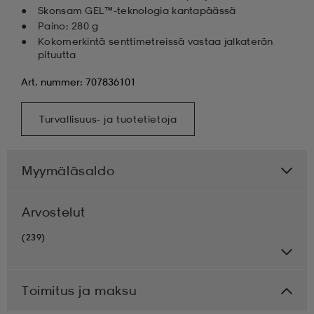
Skonsam GEL™-teknologia kantapäässä
Paino: 280 g
Kokomerkintä senttimetreissä vastaa jalkaterän
pituutta
Art. nummer: 707836101
Turvallisuus- ja tuotetietoja
Myymäläsaldo
Arvostelut
(239)
Toimitus ja maksu