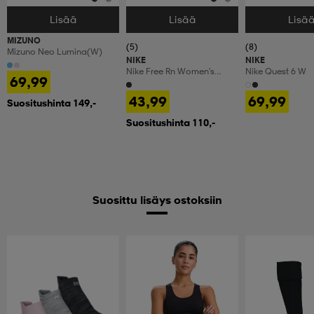
Lisää
Lisää
Lisä
Valitse Koko
Valitse Koko
Valitse Koko
MIZUNO
(5)
(8)
Mizuno Neo Lumina(w)
NIKE
NIKE
Nike Free Rn Women's
Nike Quest 6 W
69,99
Workout Shoes
43,99
69,99
Suositushinta 149,-
Suositushinta 110,-
Suosittu lisäys ostoksiin