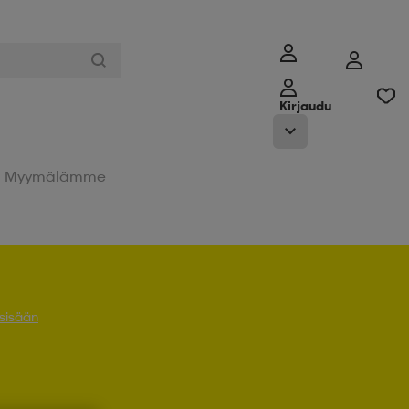
Kirjaudu
Myymälämme
 sisään