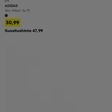
(3)
ADIDAS
We Allset 3s Pt
30,99
Suositushinta 47,99