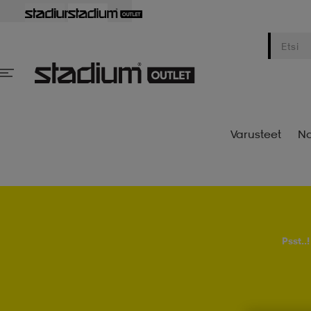
Varusteet
Na
Psst..