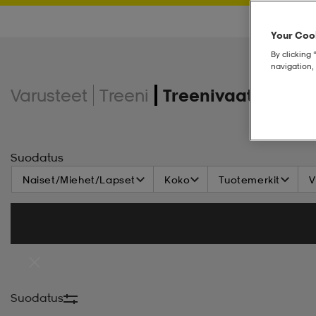
Your Cook
By clicking 
navigation, 
Varusteet
Treeni
Treenivaatteet
Suodatus
Naiset/Miehet/Lapset
Koko
Tuotemerkit
V
Suodatus