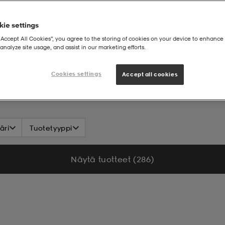
ie settings
“Accept All Cookies”, you agree to the storing of cookies on your device to enhance 
analyze site usage, and assist in our marketing efforts.
Cookies settings
Accept all cookies
äri
Tuotetyyppi
Näytä tuotteet (286)