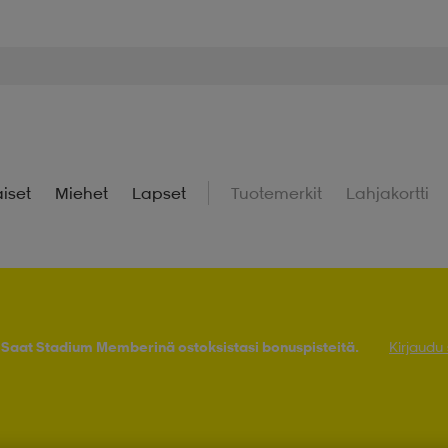
iset
Miehet
Lapset
Tuotemerkit
Lahjakortti
! Saat Stadium Memberinä ostoksistasi bonuspisteitä.
Kirjaudu