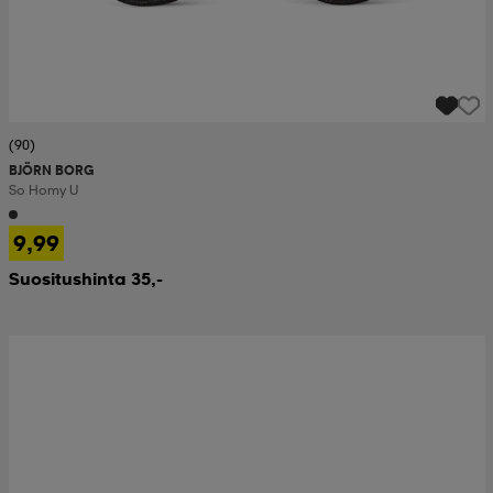
(90)
BJÖRN BORG
So Homy U
9,99
Suositushinta 35,-