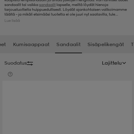
sandaalit tai vaikka
sandaalit
lapselle
, meiltä löydät hienoja
tarjoustuotteita huippuedullisesti. Löydät ajankohtaisen valikoimamme
t
uskengät
dat
uskengät
alit
täältä – ja mikäli etsimääsi tuotetta ei ole juuri nyt saatavilla, tule
ihmeessä käymään myöhemmin uudestaan, sillä päivitämme
Lue lisää
valikoimaamme jatkuvasti uusilla edullisilla sandaaleilla.
saappaat
t
alit
aatteet
saappaat
eet
Kumisaappaat
Sandaalit
Sisäpelikengät
T
it
alit
it
saappaat
elikengät
Suodatus
Lajittelu
 & hameet
kengät & saappaat
 & paidat
elikengät
aatteet
kengät & saappaat
t & Uimapuvut
kengät
set
kengät & saappaat
et
kengät
aatteet
tarvikkeet
olasit
kengät
rrastot
tarvikkeet