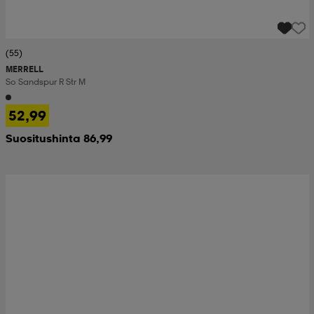
(55)
MERRELL
So Sandspur R Str M
52,99
Suositushinta 86,99