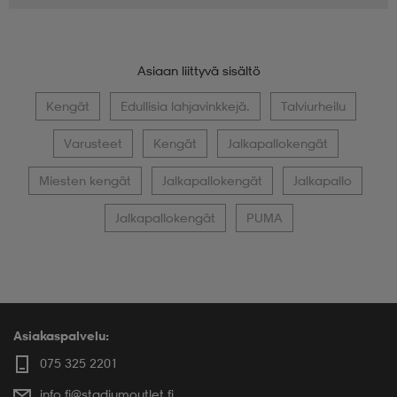
Asiaan liittyvä sisältö
Kengät
Edullisia lahjavinkkejä.
Talviurheilu
Varusteet
Kengät
Jalkapallokengät
Miesten kengät
Jalkapallokengät
Jalkapallo
Jalkapallokengät
PUMA
Asiakaspalvelu:
075 325 2201
info.fi@stadiumoutlet.fi