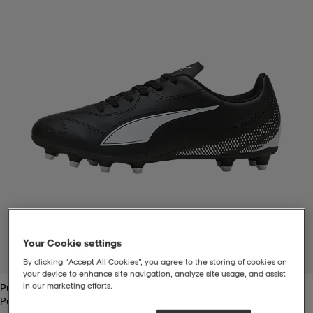
t
uskengät
dat
uskengät
alit
saappaat
t
alit
aatteet
saappaat
it
alit
it
saappaat
elikengät
 & hameet
kengät & saappaat
 & paidat
elikengät
aatteet
kengät & saappaat
t & Uimapuvut
kengät
set
kengät & saappaat
et
kengät
Your Cookie settings
1
/
5
By clicking “Accept All Cookies”, you agree to the storing of cookies on
your device to enhance site navigation, analyze site usage, and assist
in our marketing efforts.
Puma Black/white
aatteet
tarvikkeet
olasit
kengät
rrastot
tarvikkeet
Puma Black/white