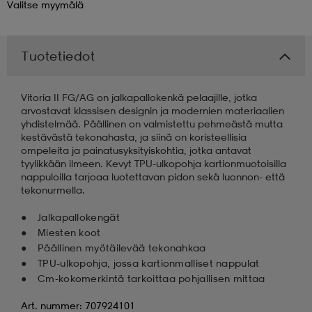
Valitse
myymälä
 & otsanauhat
 & otsanauhat
asut
Tuotetiedot
et
Vitoria II FG/AG on jalkapallokenkä pelaajille, jotka
arvostavat klassisen designin ja modernien materiaalien
yhdistelmää. Päällinen on valmistettu pehmeästä mutta
rrastot
s
kestävästä tekonahasta, ja siinä on koristeellisia
ompeleita ja painatusyksityiskohtia, jotka antavat
tyylikkään ilmeen. Kevyt TPU-ulkopohja kartionmuotoisilla
nappuloilla tarjoaa luotettavan pidon sekä luonnon- että
s
tekonurmella.
Jalkapallokengät
Miesten koot
Päällinen myötäilevää tekonahkaa
TPU-ulkopohja, jossa kartionmalliset nappulat
Cm-kokomerkintä tarkoittaa pohjallisen mittaa
Art. nummer: 707924101