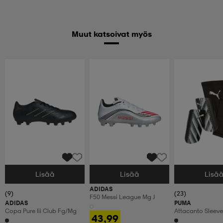
Muut katsoivat myös
Lisää
Lisää
Lisä
Valitse Koko
Valitse Koko
Valitse Koko
ADIDAS
(9)
(23)
F50 Messi League Mg J
ADIDAS
PUMA
Copa Pure Iii Club Fg/mg
Attacanto Sleeve
43,99