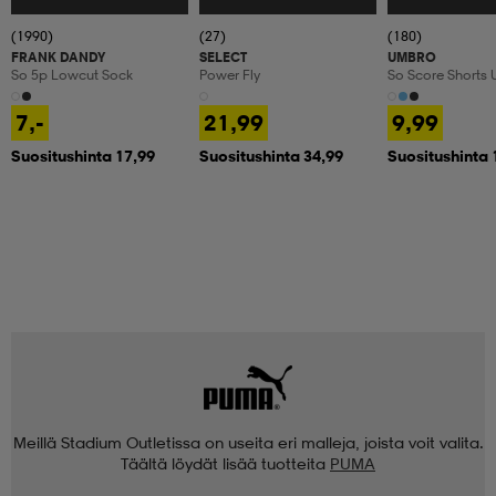
(1990)
(27)
(180)
FRANK DANDY
SELECT
UMBRO
So 5p Lowcut Sock
Power Fly
So Score Shorts 
7,-
21,99
9,99
Suositushinta 17,99
Suositushinta 34,99
Suositushinta 
Meillä Stadium Outletissa on useita eri malleja, joista voit valita.
Täältä löydät lisää tuotteita
PUMA