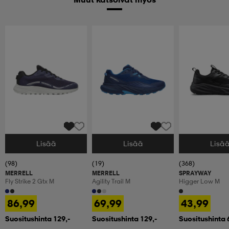
Lisää
Lisää
Lisä
Valitse Koko
Valitse Koko
Valitse Koko
(98)
(19)
(368)
MERRELL
MERRELL
SPRAYWAY
Fly Strike 2 Gtx M
Agility Trail M
Higger Low M
86,99
69,99
43,99
Suositushinta 129,-
Suositushinta 129,-
Suositushinta 