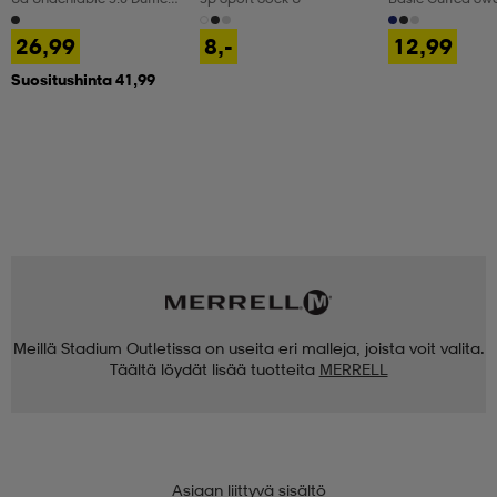
Sm
Olohousut, Miest
26,99
8,-
12,99
Suositushinta 41,99
Meillä Stadium Outletissa on useita eri malleja, joista voit valita.
Täältä löydät lisää tuotteita
MERRELL
Asiaan liittyvä sisältö