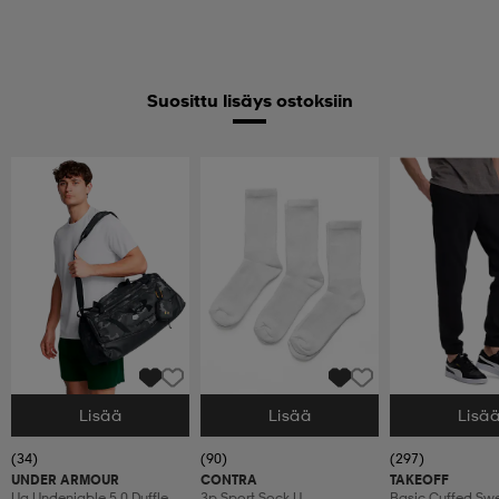
Suosittu lisäys ostoksiin
Lisää
Lisää
Lisä
Valitse Koko
Valitse Koko
Valitse Koko
(34)
(90)
(297)
UNDER ARMOUR
CONTRA
TAKEOFF
Ua Undeniable 5.0 Duffle
3p Sport Sock U
Basic Cuffed Sw