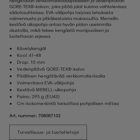
hengittävän verkkomateriaalipäällisen ja vedenpitävän
GORE-TEX®-kalvon, joka pitää jalat kuivina vaihtelevissa
sääolosuhteissa. EVA-välipohja tarjoaa tehokasta
vaimennusta ja pitkäkestoista mukavuutta. Merrellin
kestävä ulkopohja antaa hyvän pidon useimmilla
alustoilla, mikä tekee kengästä monipuolisen ja
luotettavan arjessa.
Kävelykengät
Koot 41–48
Drop: 10 mm
Vedenpitävä GORE-TEX®-kalvo
Päällinen hengittävää verkkomateriaalia
Vaimentava EVA-välipohja
Kestävä MERELL-ulkopohja
Paino: 295 g (EU43)
Cm-kokomerkintä tarkoittaa pohjallisen mittaa
Art. nummer: 708087102
Turvallisuus- ja tuotetietoja