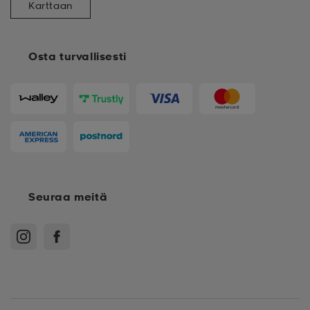
Karttaan
Osta turvallisesti
Seuraa meitä