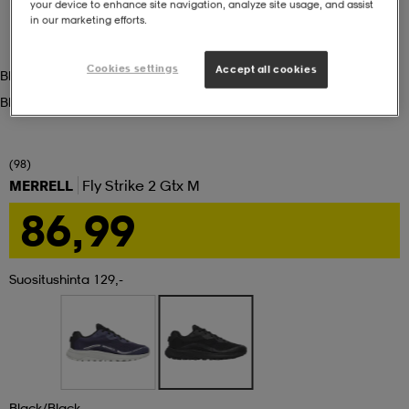
your device to enhance site navigation, analyze site usage, and assist
in our marketing efforts.
set
asut
tarvikkeet
u- & treenikengät
Cookies settings
Accept all cookies
Black/black
Black/black
olasit
eet & lapaset
(98)
aatteet
MERRELL
Fly Strike 2 Gtx M
86,99
aatteet
rit
Suositushinta 129,-
eet & lapaset
eet & lapaset
olasit
et
rrastot
set
Black/black