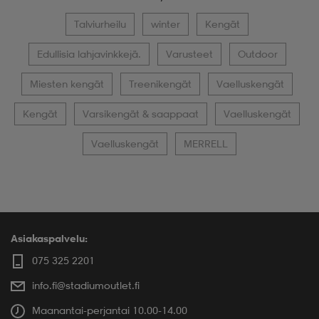
Talviurheilu
winter
Kengät
Edullisia lahjavinkkejä.
Varusteet
Outdoor
Miesten kengät
Treenikengät
Vaelluskengät
Kengät
Varsikengät & saappaat
Vaelluskengät
Vaelluskengät
MERRELL
Asiakaspalvelu:
075 325 2201
info.fi@stadiumoutlet.fi
Maanantai-perjantai 10.00-14.00