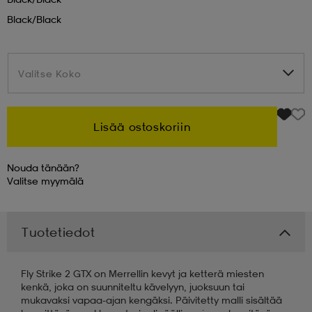
Black/black
 & otsanauhat
 & otsanauhat
asut
Valitse Koko
Valitse Koko
et
Lisää ostoskoriin
rrastot
s
Nouda tänään?
Valitse
myymälä
s
Tuotetiedot
Fly Strike 2 GTX on Merrellin kevyt ja ketterä miesten
kenkä, joka on suunniteltu kävelyyn, juoksuun tai
mukavaksi vapaa-ajan kengäksi. Päivitetty malli sisältää