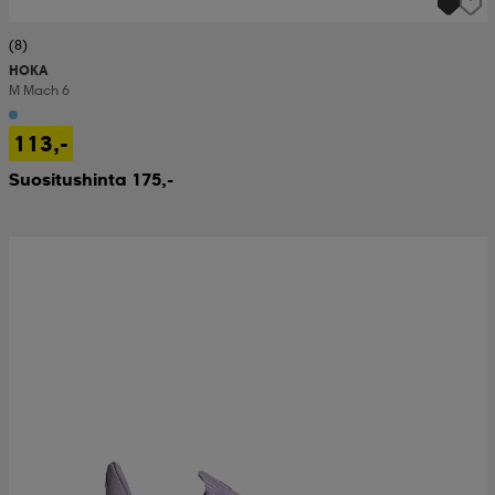
(8)
HOKA
M Mach 6
113,-
Suositushinta 175,-