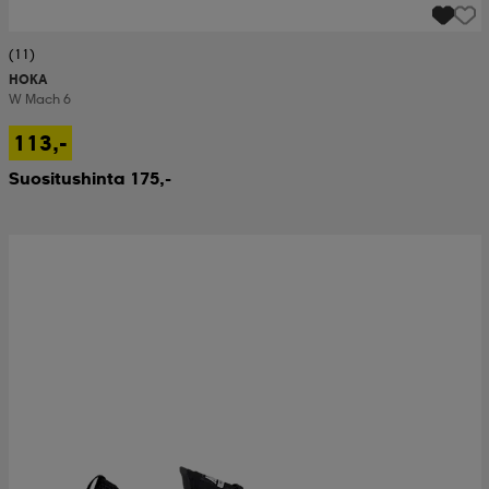
(11)
HOKA
W Mach 6
113,-
Suositushinta 175,-