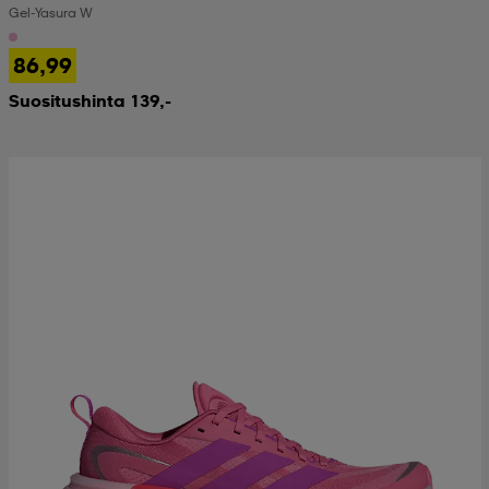
Gel-Yasura W
 & otsanauhat
 & otsanauhat
asut
86,99
Suositushinta 139,-
et
rrastot
s
s