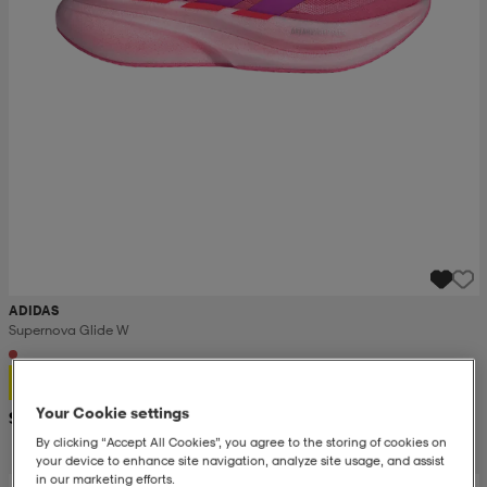
ADIDAS
Supernova Glide W
86,99
Your Cookie settings
Suositushinta 135,-
By clicking “Accept All Cookies”, you agree to the storing of cookies on
your device to enhance site navigation, analyze site usage, and assist
in our marketing efforts.