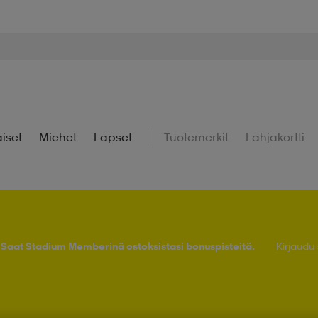
iset
Miehet
Lapset
Tuotemerkit
Lahjakortti
! Saat Stadium Memberinä ostoksistasi bonuspisteitä.
Kirjaudu