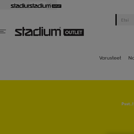
Varusteet
Na
Psst..