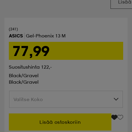
Lisää
(241)
ASICS
Gel-Phoenix 13 M
77,99
Suositushinta 122,-
Black/gravel
Black/gravel
Valitse Koko
Valitse Koko
Lisää ostoskoriin