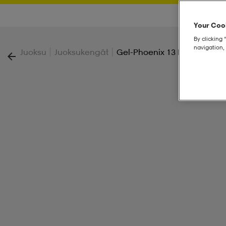
Your Cook
By clicking 
navigation, 
|
|
Juoksu
Juoksukengät
Gel-Phoenix 13 M