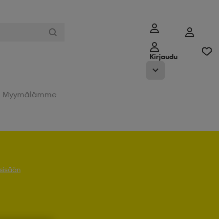
Kirjaudu
Myymälämme
 sisään