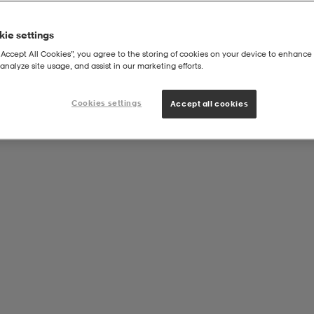
ie settings
“Accept All Cookies”, you agree to the storing of cookies on your device to enhance 
analyze site usage, and assist in our marketing efforts.
Cookies settings
Accept all cookies