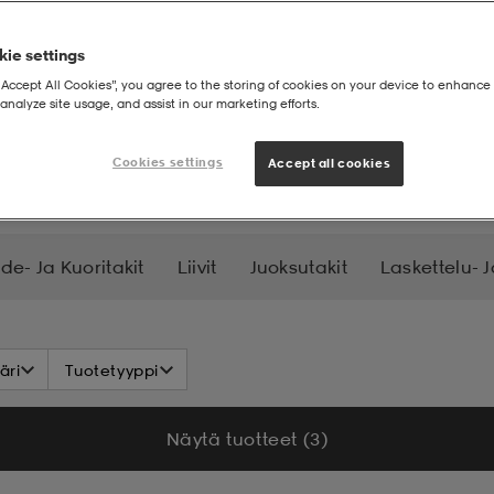
ie settings
“Accept All Cookies”, you agree to the storing of cookies on your device to enhance 
analyze site usage, and assist in our marketing efforts.
Cookies settings
Accept all cookies
de- Ja Kuoritakit
Liivit
Juoksutakit
Laskettelu- J
äri
Tuotetyyppi
Näytä tuotteet (3)