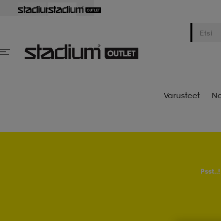
Varusteet
Na
Psst..