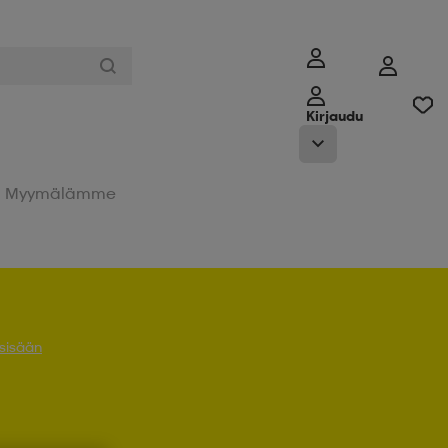
Kirjaudu
Myymälämme
 sisään