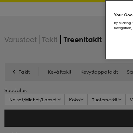
Your Cook
By clicking 
navigation, 
Varusteet
Takit
Treenitakit
Takit
Kevättakit
Kevyttoppatakit
Sa
Treenitakit
Talvitakit
Suodatus
Naiset/Miehet/Lapset
Koko
Tuotemerkit
V