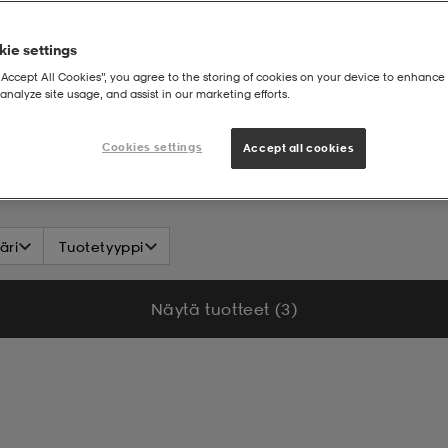
ie settings
“Accept All Cookies”, you agree to the storing of cookies on your device to enhance 
analyze site usage, and assist in our marketing efforts.
Cookies settings
Accept all cookies
äri
Tuotetyyppi
Näytä tuotteet (3)