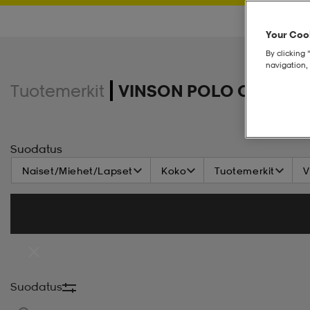
Your Cook
By clicking 
navigation, 
Tuotemerkit
VINSON POLO CLUB
Suodatus
Naiset/Miehet/Lapset
Koko
Tuotemerkit
V
Suodatus