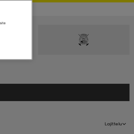
site
Lajittelu