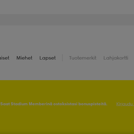
iset
Miehet
Lapset
Tuotemerkit
Lahjakortti
! Saat Stadium Memberinä ostoksistasi bonuspisteitä.
Kirjaudu