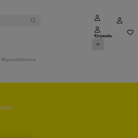
Kirjaudu
Myymälämme
 sisään