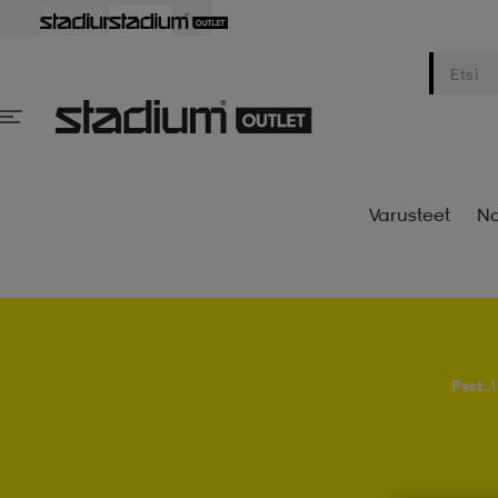
Varusteet
Na
Psst..