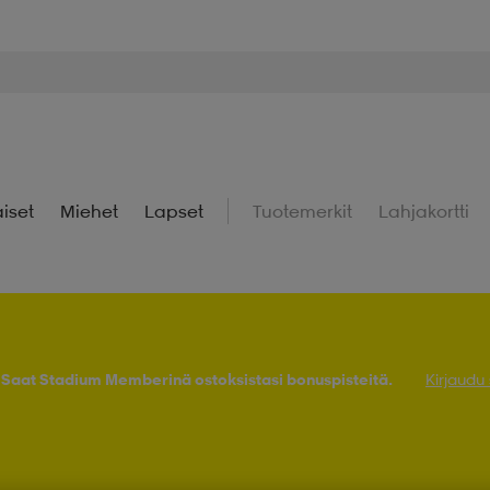
iset
Miehet
Lapset
Tuotemerkit
Lahjakortti
! Saat Stadium Memberinä ostoksistasi bonuspisteitä.
Kirjaudu