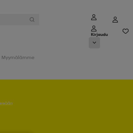
Kirjaudu
Myymälämme
 sisään