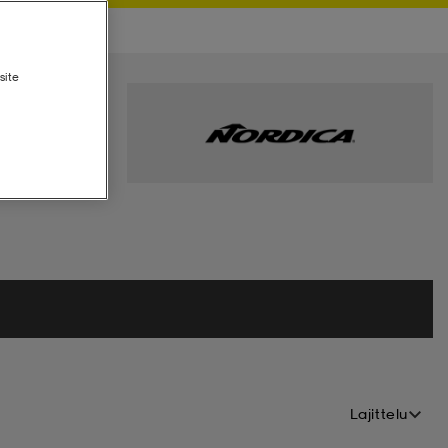
site
Lajittelu