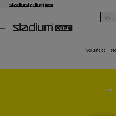
Varusteet
Na
Psst..