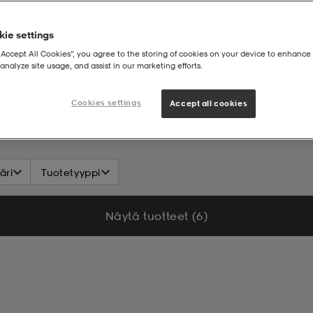
ie settings
“Accept All Cookies”, you agree to the storing of cookies on your device to enhance 
analyze site usage, and assist in our marketing efforts.
Cookies settings
Accept all cookies
äri
Tuotetyyppi
Näytä tuotteet (6)