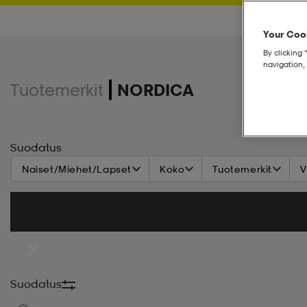
Your Cook
By clicking 
navigation, 
Tuotemerkit
NORDICA
Suodatus
Naiset/Miehet/Lapset
Koko
Tuotemerkit
V
Suodatus