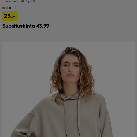
Lounge Half Zip W
+1
25,-
Suositushinta 43,99