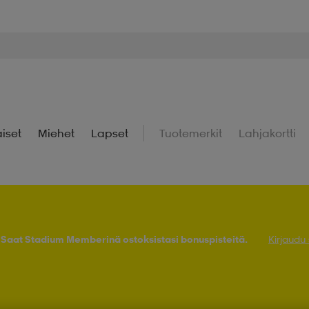
iset
Miehet
Lapset
Tuotemerkit
Lahjakortti
! Saat Stadium Memberinä ostoksistasi bonuspisteitä.
Kirjaudu