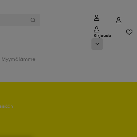
Kirjaudu
Myymälämme
 sisään