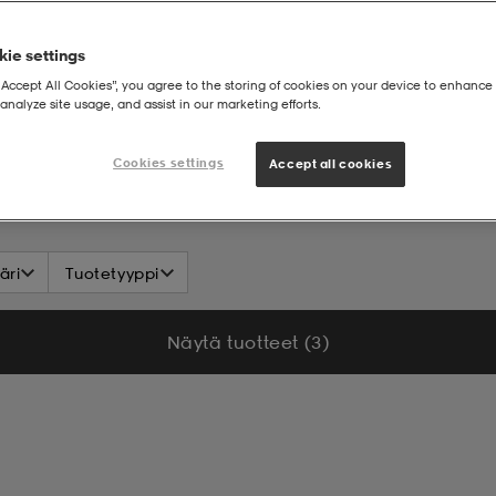
ie settings
“Accept All Cookies”, you agree to the storing of cookies on your device to enhance 
analyze site usage, and assist in our marketing efforts.
Cookies settings
Accept all cookies
äri
Tuotetyyppi
Näytä tuotteet (3)