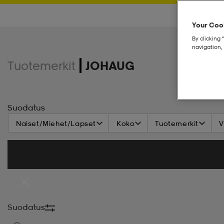
Your Cook
By clicking 
navigation, 
Tuotemerkit
JOHAUG
Suodatus
Naiset/Miehet/Lapset
Koko
Tuotemerkit
V
Suodatus