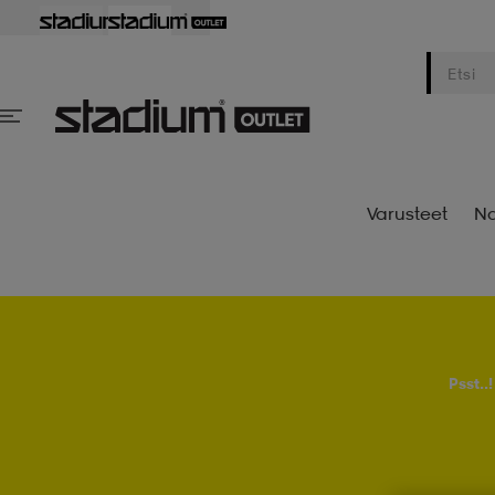
Varusteet
Na
Psst..