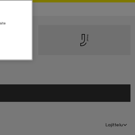
site
Lajittelu