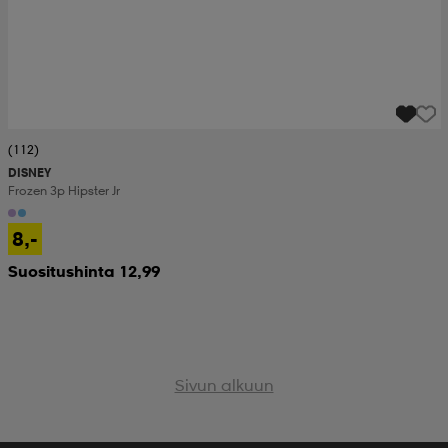
(112)
DISNEY
Frozen 3p Hipster Jr
8,-
Suositushinta 12,99
Sivun alkuun