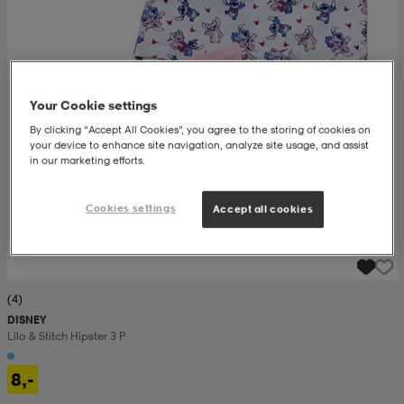
set
asut
tarvikkeet
u- & treenikengät
Your Cookie settings
olasit
eet & lapaset
By clicking “Accept All Cookies”, you agree to the storing of cookies on
your device to enhance site navigation, analyze site usage, and assist
in our marketing efforts.
aatteet
Cookies settings
Accept all cookies
aatteet
rit
(4)
eet & lapaset
eet & lapaset
olasit
DISNEY
Lilo & Stitch Hipster 3 P
et
rrastot
set
8,-