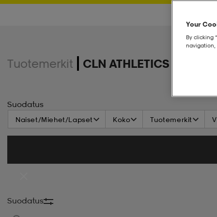
Your Cook
By clicking 
navigation, 
Tuotemerkit
CLN ATHLETICS
Suodatus
Naiset/Miehet/Lapset
Koko
Tuotemerkit
V
Suodatus