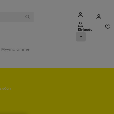
Kirjaudu
Myymälämme
 sisään