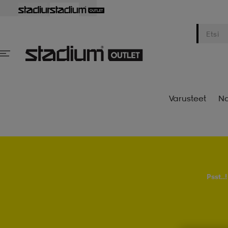
Varusteet
Na
Psst..