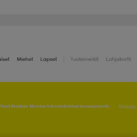
iset
Miehet
Lapset
Tuotemerkit
Lahjakortti
! Saat Stadium Memberinä ostoksistasi bonuspisteitä.
Kirjaudu