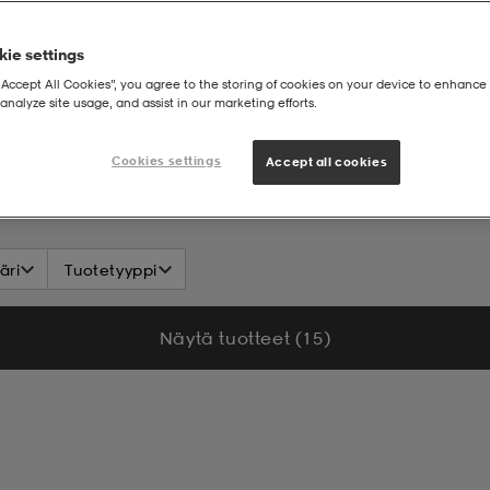
ie settings
“Accept All Cookies”, you agree to the storing of cookies on your device to enhance 
analyze site usage, and assist in our marketing efforts.
Cookies settings
Accept all cookies
äri
Tuotetyyppi
Näytä tuotteet (15)