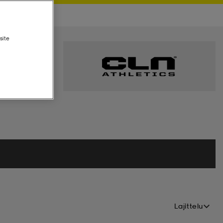
site
Lajittelu