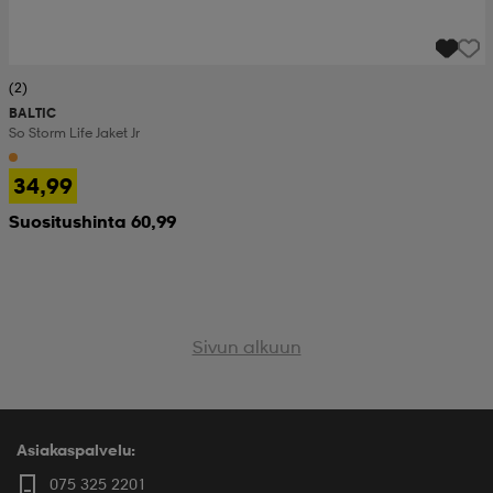
(2)
BALTIC
So Storm Life Jaket Jr
34,99
Suositushinta 60,99
Sivun alkuun
Asiakaspalvelu:
075 325 2201