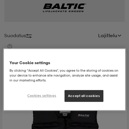
t
uskengät
dat
uskengät
alit
saappaat
t
alit
aatteet
saappaat
Suodatus
Lajittelu
it
alit
it
saappaat
elikengät
Your Cookie settings
By clicking “Accept All Cookies”, you agree to the storing of cookies on
your device to enhance site navigation, analyze site usage, and assist
 & hameet
kengät & saappaat
 & paidat
elikengät
aatteet
kengät & saappaat
in our marketing efforts.
Cookies settings
Accept all cookies
t & Uimapuvut
kengät
set
kengät & saappaat
et
kengät
aatteet
tarvikkeet
olasit
kengät
rrastot
tarvikkeet