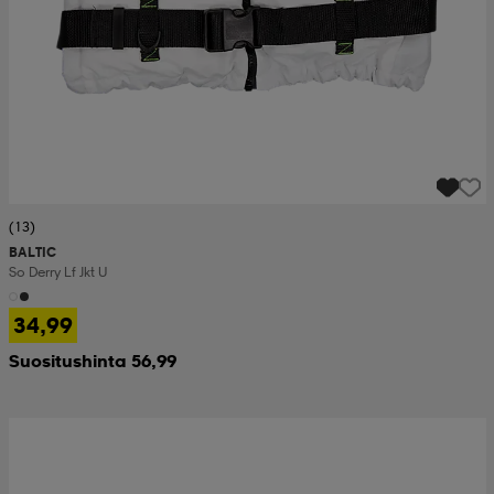
(13)
BALTIC
So Derry Lf Jkt U
34,99
Suositushinta 56,99