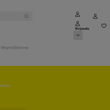
Kirjaudu
Myymälämme
 sisään