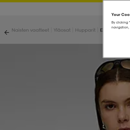
Your Cook
By clicking 
navigation, 
|
|
|
Naisten vaatteet
Yläosat
Hupparit
Ess Graphic