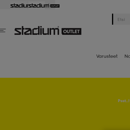
Varusteet
Na
Psst..