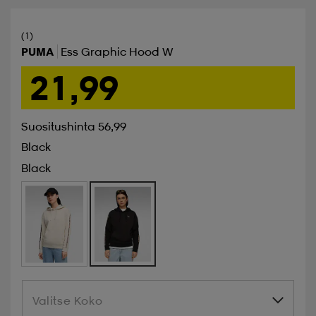
(1)
PUMA
Ess Graphic Hood W
21,99
Suositushinta 56,99
Black
Black
Valitse Koko
Valitse Koko