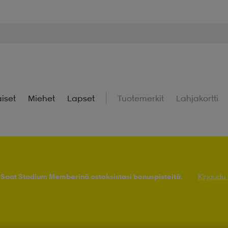
iset
Miehet
Lapset
Tuotemerkit
Lahjakortti
! Saat Stadium Memberinä ostoksistasi bonuspisteitä.
Kirjaudu