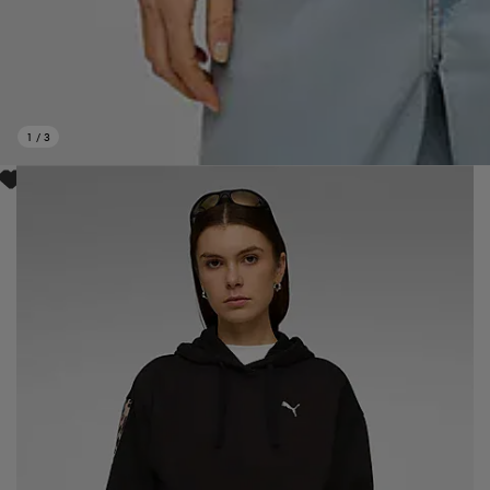
1
/
3