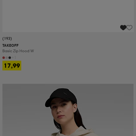
(193)
TAKEOFF
Basic Zip Hood W
+1
17,99