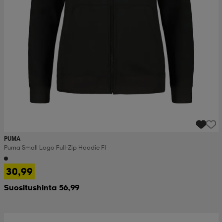
set
asut
tarvikkeet
u- & treenikengät
olasit
eet & lapaset
aatteet
aatteet
rit
PUMA
Puma Small Logo Full-Zip Hoodie Fl
eet & lapaset
eet & lapaset
olasit
30,99
Suositushinta 56,99
et
rrastot
set