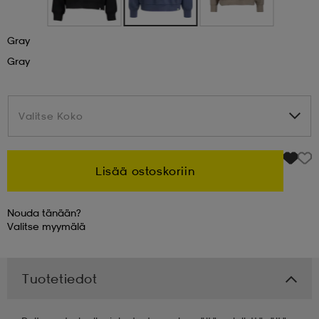
 & otsanauhat
 & otsanauhat
asut
Gray
Gray
et
Valitse Koko
Valitse Koko
rrastot
s
Lisää ostoskoriin
s
Nouda tänään?
Valitse
myymälä
Tuotetiedot