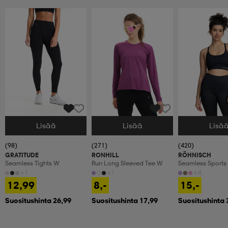
Lisää
Lisää
Lisä
Valitse Koko
Valitse Koko
Valitse Koko
(98)
(271)
(420)
GRATITUDE
RONHILL
RÖHNISCH
Seamless Tights W
Run Long Sleeved Tee W
Seamless Sports
+1
+1
+4
12,99
8,-
15,-
Suositushinta 26,99
Suositushinta 17,99
Suositushinta 