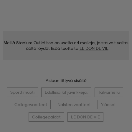
Meillä Stadium Outletissa on useita eri malleja, joista voit valita.
Täältä löydät lisää tuotteita
LE DON DE VIE
Asiaan liittyvä sisältö
Sporttimuoti
Edullisia lahjavinkkejä.
Talviurheilu
Collegevaatteet
Naisten vaatteet
Yläosat
Collegepaidat
LE DON DE VIE