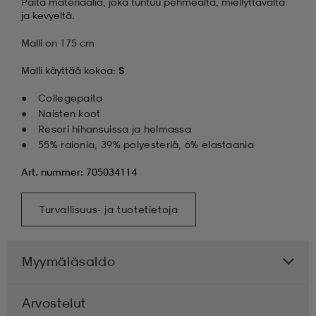
Paita materiaalia, joka tuntuu pehmeältä, miellyttävältä
ja kevyeltä.
Malli on 175 cm
Malli käyttää kokoa:
S
Collegepaita
Naisten koot
Resori hihansuissa ja helmassa
55% raionia, 39% polyesteriä, 6% elastaania
Art. nummer: 705034114
Turvallisuus- ja tuotetietoja
Myymäläsaldo
Arvostelut