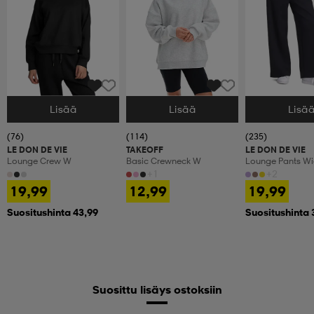
Lisää
Lisää
Lisä
Valitse Koko
Valitse Koko
Valitse Koko
(76)
(114)
(235)
LE DON DE VIE
TAKEOFF
LE DON DE VIE
Lounge Crew W
Basic Crewneck W
Lounge Pants W
+1
+2
19,99
12,99
19,99
Suositushinta 43,99
Suositushinta 
Suosittu lisäys ostoksiin