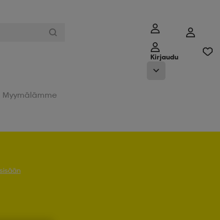
Kirjaudu
Myymälämme
 sisään