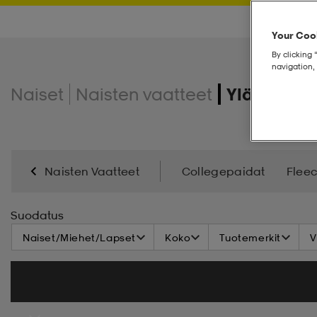
Your Cook
By clicking 
navigation, 
Naiset
Naisten vaatteet
Yläosat
Naisten Vaatteet
Collegepaidat
Flee
Suodatus
Naiset/Miehet/Lapset
Koko
Tuotemerkit
V