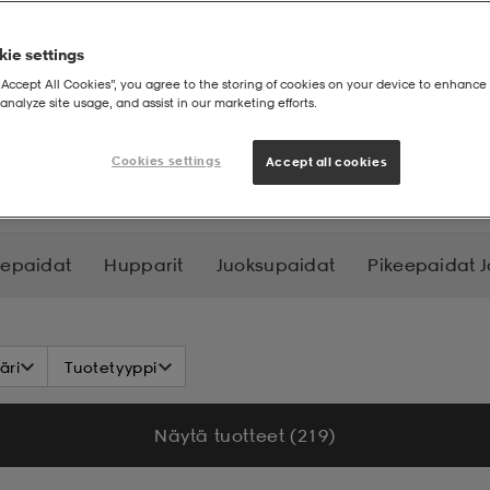
ie settings
“Accept All Cookies”, you agree to the storing of cookies on your device to enhance 
analyze site usage, and assist in our marketing efforts.
Cookies settings
Accept all cookies
cepaidat
Hupparit
Juoksupaidat
Pikeepaidat J
äri
Tuotetyyppi
Näytä tuotteet (219)