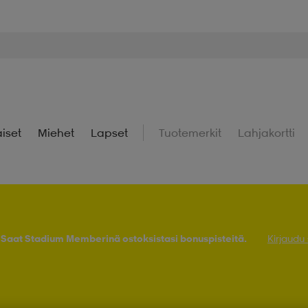
iset
Miehet
Lapset
Tuotemerkit
Lahjakortti
! Saat Stadium Memberinä ostoksistasi bonuspisteitä.
Kirjaudu