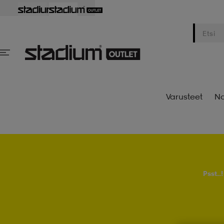
Varusteet
Na
Psst..