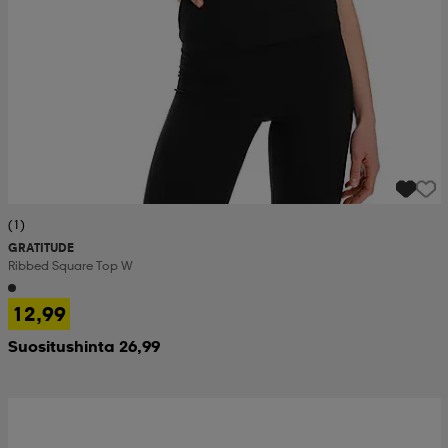
(1)
GRATITUDE
Ribbed Square Top W
12,99
Suositushinta 26,99