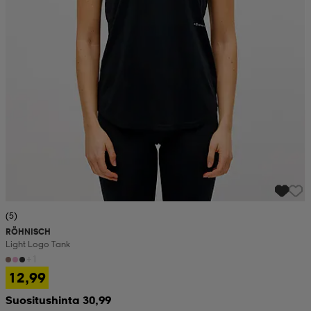
set
asut
tarvikkeet
u- & treenikengät
olasit
eet & lapaset
aatteet
aatteet
rit
(5)
RÖHNISCH
eet & lapaset
eet & lapaset
olasit
Light Logo Tank
+1
12,99
et
rrastot
set
Suositushinta 30,99