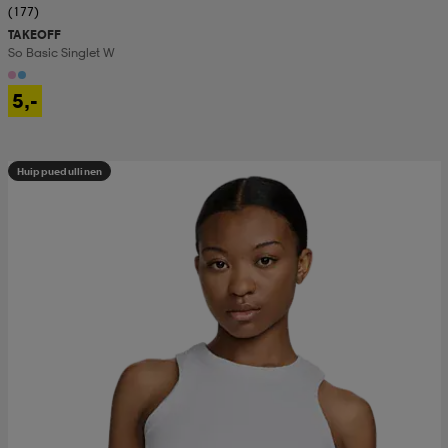
(177)
TAKEOFF
So Basic Singlet W
5,-
Huippuedullinen