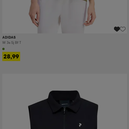
ADIDAS
W 3s Sj Bf T
28,99