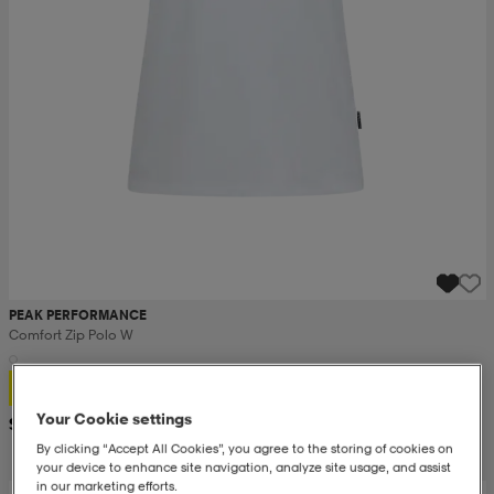
PEAK PERFORMANCE
Comfort Zip Polo W
34,99
Your Cookie settings
Suositushinta null
By clicking “Accept All Cookies”, you agree to the storing of cookies on
your device to enhance site navigation, analyze site usage, and assist
in our marketing efforts.