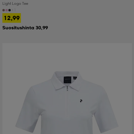
Light Logo Tee
+1
 & otsanauhat
 & otsanauhat
asut
12,99
Suositushinta 30,99
et
rrastot
s
s