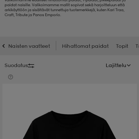
paidat naisille. Valikoimamme mallit sopivat sekä harjoitteluun että
arkikäyttöön ja sisältävät tunnettuja tuotemerkkejä, kuten Kari Traa,
t
uskengät
dat
uskengät
alit
Craft, Tribute ja Panos Emporio.
saappaat
t
alit
aatteet
saappaat
Naisten vaatteet
Hihattomat paidat
Topit
T
it
alit
it
saappaat
elikengät
Suodatus
Lajittelu
 & hameet
kengät & saappaat
 & paidat
elikengät
aatteet
kengät & saappaat
t & Uimapuvut
kengät
set
kengät & saappaat
et
kengät
aatteet
tarvikkeet
olasit
kengät
rrastot
tarvikkeet