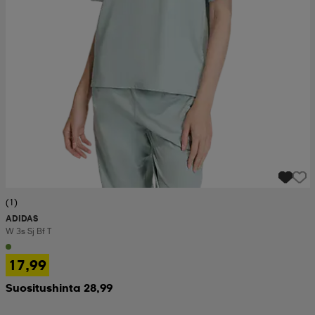
(1)
ADIDAS
W 3s Sj Bf T
17,99
Suositushinta 28,99