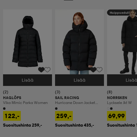
Huippuedullinen
Lisää
Lisää
Lisä
Valitse Koko
Valitse Koko
Valitse Koko
(2)
(3)
(8)
HAGLÖFS
SAIL RACING
NORRSKEN
Vika Mimic Parka Women
Hurricane Down Jacket
Lycksele Jkt W
Women
122,-
259,-
69,99
Suositushinta 259,-
Suositushinta 435,-
Suositushinta 