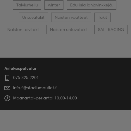
Talviurheilu
winter
Edullisia lahjavinkkejä.
Untuvatakit
Naisten vaatteet
Takit
Naisten talvitakit
Naisten untuvatakit
SAIL RACING
Asiakaspalvelu:
075 325 2201
info.fi@stadiumoutlet.fi
Maanantai-perjantai 10.00-14.00