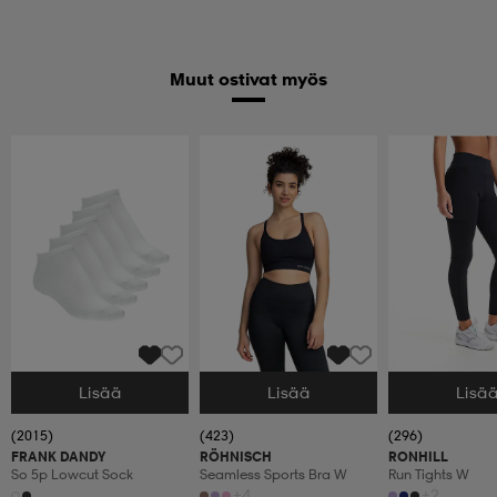
Muut ostivat myös
Lisää
Lisää
Lisä
Valitse Koko
Valitse Koko
Valitse Koko
(2015)
(423)
(296)
FRANK DANDY
RÖHNISCH
RONHILL
So 5p Lowcut Sock
Seamless Sports Bra W
Run Tights W
+4
+2