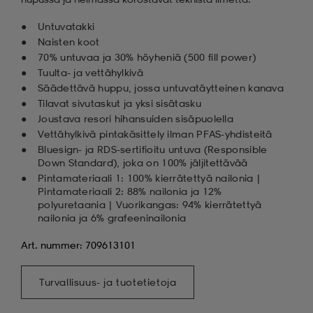
Untuvatakki
Naisten koot
70% untuvaa ja 30% höyheniä (500 fill power)
Tuulta- ja vettähylkivä
Säädettävä huppu, jossa untuvatäytteinen kanava
Tilavat sivutaskut ja yksi sisätasku
Joustava resori hihansuiden sisäpuolella
Vettähylkivä pintakäsittely ilman PFAS-yhdisteitä
Bluesign- ja RDS-sertifioitu untuva (Responsible
Down Standard), joka on 100% jäljitettävää
Pintamateriaali 1: 100% kierrätettyä nailonia |
Pintamateriaali 2: 88% nailonia ja 12%
polyuretaania | Vuorikangas: 94% kierrätettyä
nailonia ja 6% grafeeninailonia
Art. nummer: 709613101
Turvallisuus- ja tuotetietoja