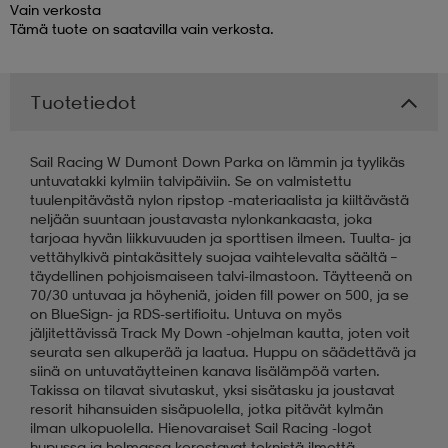
Vain verkosta
Tämä tuote on saatavilla vain verkosta.
 & otsanauhat
 & otsanauhat
asut
Tuotetiedot
et
Sail Racing W Dumont Down Parka on lämmin ja tyylikäs
untuvatakki kylmiin talvipäiviin. Se on valmistettu
rrastot
s
tuulenpitävästä nylon ripstop -materiaalista ja kiiltävästä
neljään suuntaan joustavasta nylonkankaasta, joka
tarjoaa hyvän liikkuvuuden ja sporttisen ilmeen. Tuulta- ja
vettähylkivä pintakäsittely suojaa vaihtelevalta säältä –
s
täydellinen pohjoismaiseen talvi-ilmastoon. Täytteenä on
70/30 untuvaa ja höyheniä, joiden fill power on 500, ja se
on BlueSign- ja RDS-sertifioitu. Untuva on myös
jäljitettävissä Track My Down -ohjelman kautta, joten voit
seurata sen alkuperää ja laatua. Huppu on säädettävä ja
siinä on untuvatäytteinen kanava lisälämpöä varten.
Takissa on tilavat sivutaskut, yksi sisätasku ja joustavat
resorit hihansuiden sisäpuolella, jotka pitävät kylmän
ilman ulkopuolella. Hienovaraiset Sail Racing -logot
hupussa ja helmassa korostavat teknistä ilmettä.