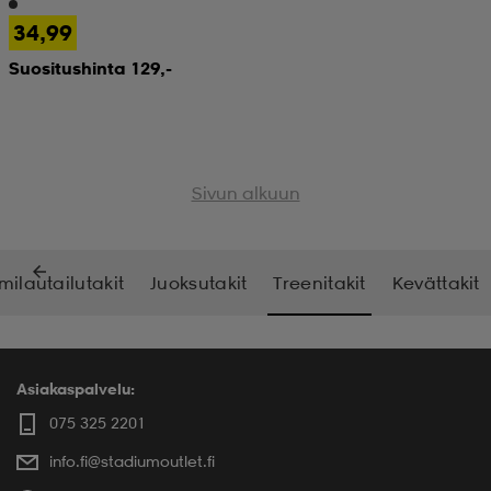
34,99
 & otsanauhat
 & otsanauhat
asut
Suositushinta 129,-
et
Sivun alkuun
rrastot
s
milautailutakit
Juoksutakit
Treenitakit
Kevättakit
s
Asiakaspalvelu:
075 325 2201
info.fi@stadiumoutlet.fi