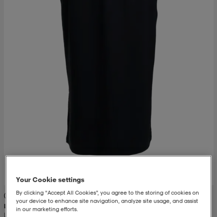
set
asut
tarvikkeet
u- & treenikengät
olasit
eet & lapaset
aatteet
aatteet
rit
eet & lapaset
eet & lapaset
olasit
Your Cookie settings
By clicking “Accept All Cookies”, you agree to the storing of cookies on
(1)
your device to enhance site navigation, analyze site usage, and assist
et
rrastot
set
LE DON DE VIE
in our marketing efforts.
Lounge Long Skirt W