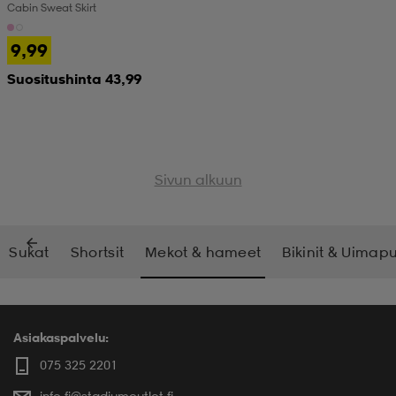
Cabin Sweat Skirt
9,99
Suositushinta 43,99
Sivun alkuun
Sukat
Shortsit
Mekot & hameet
Bikinit & Uimap
Asiakaspalvelu:
075 325 2201
info.fi@stadiumoutlet.fi