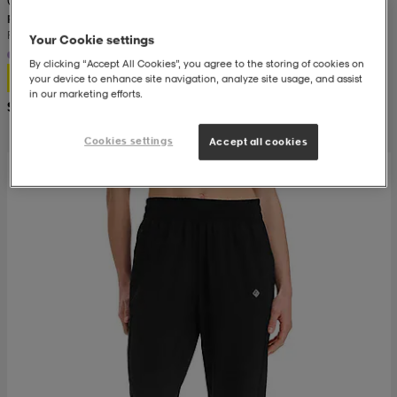
RONHILL
Run Tights W
 & otsanauhat
 & otsanauhat
asut
Your Cookie settings
+2
By clicking “Accept All Cookies”, you agree to the storing of cookies on
17,99
your device to enhance site navigation, analyze site usage, and assist
in our marketing efforts.
et
Suositushinta 30,99
Cookies settings
Accept all cookies
rrastot
s
s