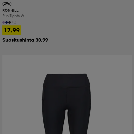
(296)
RONHILL
Run Tights W
+2
17,99
Suositushinta 30,99