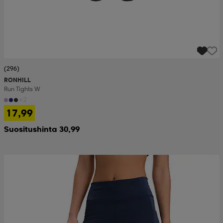
(296)
RONHILL
Run Tights W
+2
17,99
Suositushinta 30,99