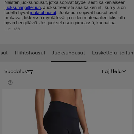
Naisten juoksuhousut, jotka sopivat täydellisesti kaikenlaiseen
juoksuharjoitteluun
. Juoksutreenistä saa kaiken irti, kun yllä on
t
uskengät
dat
uskengät
alit
todella hyvät
juoksuhousut
. Juoksuun sopivat housut ovat
mukavat, liikkeissä myötäilevät ja niiden materiaalien tulisi olla
hyvin hengittäviä. Jos juokset usein pimeässä, kannattaa
hankkia
naisten treenihousut
, joissa on heijastavia
Lue lisää
yksityiskohtia. Täältä löydät koko valikoimamme juoksuhousut:
saappaat
t
alit
aatteet
saappaat
täyspitkät, 3/4-pituiset, shortsimalliset ja vuorelliset vaihtoehdot.
Valikoimaamme täydennetään jatkuvasti uusilla tuotteilla, joten
voi olla hyvä ajatus tarkistaa täältä aika ajoin, olemmeko
sut
Hiihtohousut
Juoksuhousut
Laskettelu- ja lu
lisänneet valikoimaamme jotain uutta. Meiltä löydät aina
it
alit
it
saappaat
elikengät
laatutuotteet edullisempaan hintaan. Tartu tilaisuuteen ja osta
itsellesi naisten juoksuhousut.
Suodatus
Lajittelu
 & hameet
kengät & saappaat
 & paidat
elikengät
aatteet
kengät & saappaat
t & Uimapuvut
kengät
set
kengät & saappaat
et
kengät
aatteet
tarvikkeet
olasit
kengät
rrastot
tarvikkeet