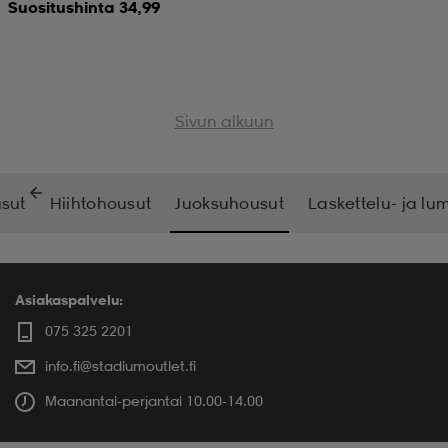
Suositushinta 34,99
Sivun alkuun
sut
Hiihtohousut
Juoksuhousut
Laskettelu- ja lu
Asiakaspalvelu:
075 325 2201
info.fi@stadiumoutlet.fi
Maanantai-perjantai 10.00-14.00