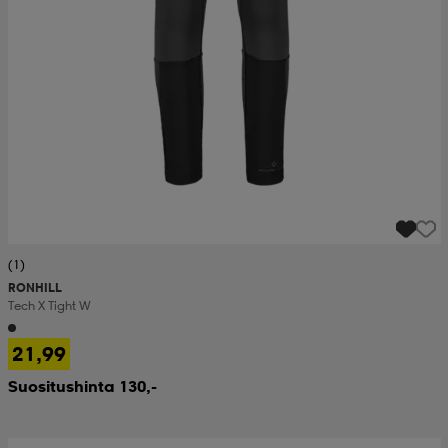
(1)
RONHILL
Tech X Tight W
21,99
Suositushinta 130,-