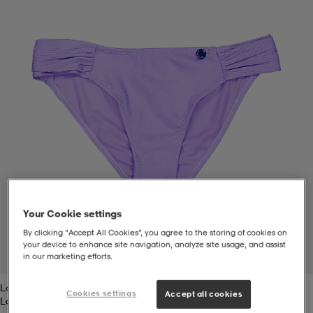
t
uskengät
dat
uskengät
alit
saappaat
t
alit
aatteet
saappaat
it
alit
it
saappaat
elikengät
 & hameet
kengät & saappaat
 & paidat
elikengät
aatteet
kengät & saappaat
Your Cookie settings
By clicking “Accept All Cookies”, you agree to the storing of cookies on
t & Uimapuvut
kengät
set
kengät & saappaat
et
kengät
your device to enhance site navigation, analyze site usage, and assist
in our marketing efforts.
1
/
2
Lavender Rib
aatteet
tarvikkeet
olasit
kengät
rrastot
tarvikkeet
Cookies settings
Accept all cookies
Lavender Rib