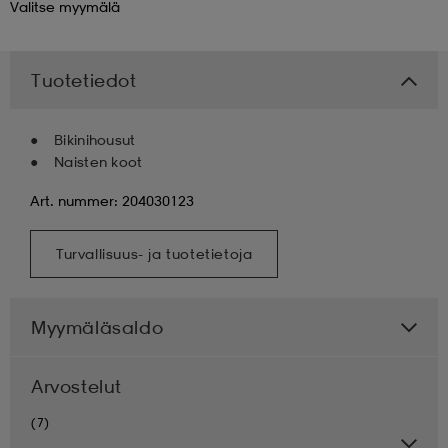
Valitse
myymälä
 & otsanauhat
 & otsanauhat
asut
Tuotetiedot
et
Bikinihousut
Naisten koot
rrastot
s
Art. nummer: 204030123
Turvallisuus- ja tuotetietoja
s
Myymäläsaldo
Arvostelut
(7)