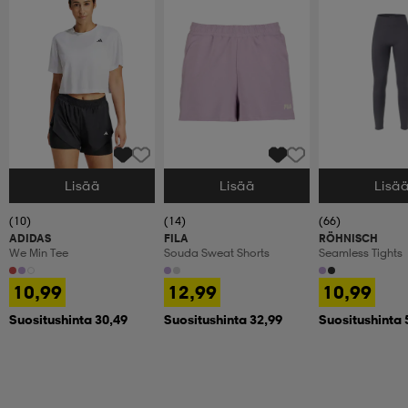
Lisää
Lisää
Lisä
Valitse Koko
Valitse Koko
Valitse Koko
(10)
(14)
(66)
ADIDAS
FILA
RÖHNISCH
We Min Tee
Souda Sweat Shorts
Seamless Tights
10,99
12,99
10,99
Suositushinta 30,49
Suositushinta 32,99
Suositushinta 