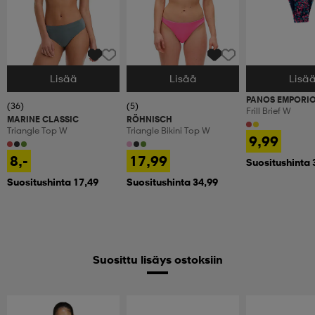
Lisää
Lisää
Lisä
Valitse Koko
Valitse Koko
Valitse Koko
PANOS EMPORI
(36)
(5)
Frill Brief W
MARINE CLASSIC
RÖHNISCH
Triangle Top W
Triangle Bikini Top W
9,99
8,-
17,99
Suositushinta 
Suositushinta 17,49
Suositushinta 34,99
Suosittu lisäys ostoksiin