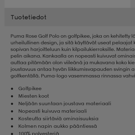
Tuotetiedot
Puma Rose Golf Polo on golfpikee, joka on kehitetty
urheilullinen design, ja sitä käyttävät useat pelaajat 
sopivan harjoitteluun kuin kilpailukierroksille. Mate
pelin aikana. Kankaalla on nopeasti kuivuvat ominais
auttaa pitämään olon viileänä ja mukavana koko kie
joustavuus antaa hyvän liikkumisvapauden svingin a
golfkentällä. Puma-logo vasemmassa rinnassa vahvista
Golfpikee
Miesten koot
Neljään suuntaan joustava materiaali
Nopeasti kuivuva materiaali
Kosteutta siirtäviä ominaisuuksia
Kolmen napin aukko pääntiessä
100% polyesteriä