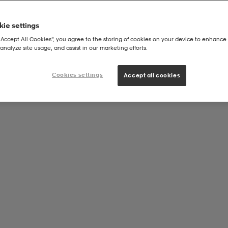
ie settings
“Accept All Cookies”, you agree to the storing of cookies on your device to enhance 
analyze site usage, and assist in our marketing efforts.
Rose Polo
Cookies settings
Accept all cookies