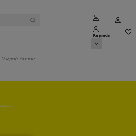
Kirjaudu
Myymälämme
 sisään