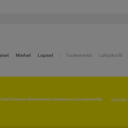
iset
Miehet
Lapset
Tuotemerkit
Lahjakortti
! Saat Stadium Memberinä ostoksistasi bonuspisteitä.
Kirjaudu