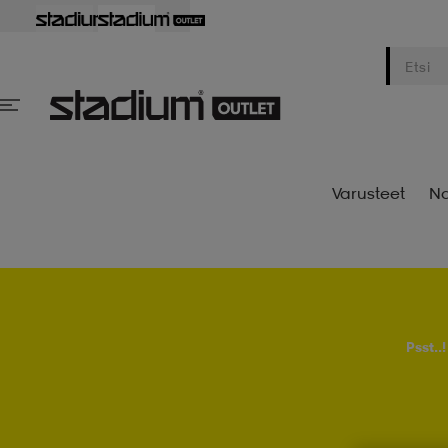
Varusteet
Na
Psst..