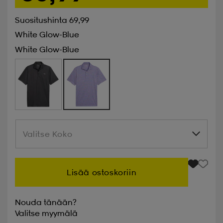
Suositushinta 69,99
White Glow-Blue
White Glow-Blue
Valitse Koko
Valitse Koko
Lisää ostoskoriin
Nouda tänään?
Valitse
myymälä