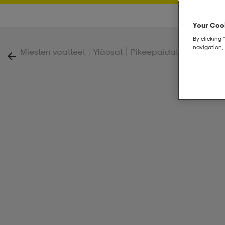
Your Cook
By clicking 
navigation, 
|
|
|
Miesten vaatteet
Yläosat
Pikeepaidat ja paidat