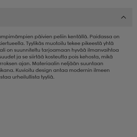
 lämpimämpien päivien peliin kentällä. Paidassa on
kiertueella. Tyylikäs muotoilu tekee pikeestä yhtä
riaali on suunniteltu tarjoamaan hyvää ilmanvaihtoa
uudet ja se siirtää kosteutta pois kehosta, mikä
rroksen ajan. Materiaalin neljään suuntaan
ikana. Kuvioitu design antaa modernin ilmeen
a urheilullista tyyliä.