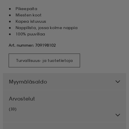
Pikeepaita
Miesten koot
Kapea istuvuus
Nappilista, jossa kolme nappia
100% puuvillaa
Art. nummer: 709198102
Turvallisuus- ja tuotetietoja
Myymäläsaldo
Arvostelut
(33)