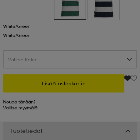
 & otsanauhat
 & otsanauhat
asut
White/green
White/green
et
Valitse Koko
Valitse Koko
rrastot
s
Lisää ostoskoriin
s
Nouda tänään?
Valitse
myymälä
Tuotetiedot