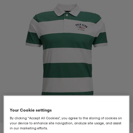
t
uskengät
dat
uskengät
alit
saappaat
t
alit
aatteet
saappaat
it
alit
it
saappaat
elikengät
 & hameet
kengät & saappaat
 & paidat
elikengät
aatteet
kengät & saappaat
t & Uimapuvut
kengät
set
kengät & saappaat
et
kengät
Your Cookie settings
1
/
2
By clicking “Accept All Cookies”, you agree to the storing of cookies on
aatteet
tarvikkeet
olasit
kengät
rrastot
tarvikkeet
your device to enhance site navigation, analyze site usage, and assist
in our marketing efforts.