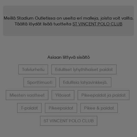
Meillä Stadium Outletissa on useita eri malleja, joista voit valita.
Täältä löydät lisää tuotteita
ST VINCENT POLO CLUB
Asiaan liittyvä sisältö
Talviurheilu
Edulliset lyhythihaiset paidat
Sporttimuoti
Edullisia lahjavinkkejä.
Miesten vaatteet
Yläosat
Pikeepaidat ja paidat
T-paidat
Pikeepaidat
Pikee & paidat
ST VINCENT POLO CLUB