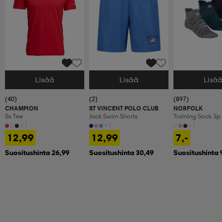
Lisää
Lisää
Lisä
Valitse Koko
Valitse Koko
Valitse Koko
(40)
(2)
(897)
CHAMPION
ST VINCENT POLO CLUB
NORFOLK
Ss Tee
Jack Swim Shorts
Training Sock 3p
+1
+1
+1
12,99
12,99
7,-
Suositushinta 26,99
Suositushinta 30,49
Suositushinta 