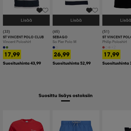
Lisää
Lisää
Lisä
Valitse Koko
Valitse Koko
Valitse Koko
(33)
(65)
(51)
ST VINCENT POLO CLUB
SEBAGO
ST VINCENT POL
Vincent Poloshirt
So Pier Polo M
Philip Poloshirt
+2
17,99
26,99
17,99
Suositushinta 43,99
Suositushinta 52,99
Suositushinta 
Suosittu lisäys ostoksiin