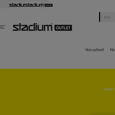
Varusteet
Na
Psst..