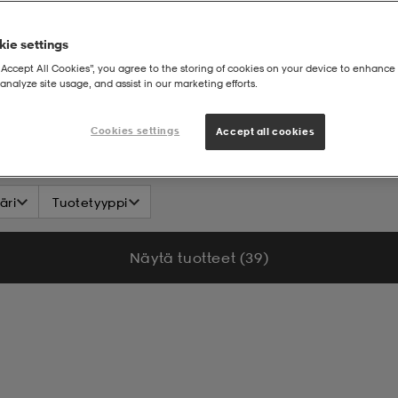
ie settings
“Accept All Cookies”, you agree to the storing of cookies on your device to enhance 
analyze site usage, and assist in our marketing efforts.
B
Cookies settings
Accept all cookies
äri
Tuotetyyppi
Näytä tuotteet (39)