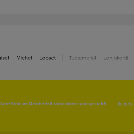
iset
Miehet
Lapset
Tuotemerkit
Lahjakortti
! Saat Stadium Memberinä ostoksistasi bonuspisteitä.
Kirjaudu