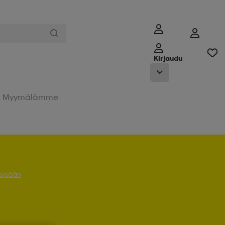
Kirjaudu
Myymälämme
 sisään