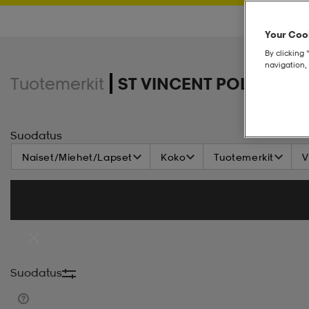
Your Cook
By clicking 
navigation, 
Tuotemerkit
ST VINCENT POLO CLU
Suodatus
Naiset/Miehet/Lapset
Koko
Tuotemerkit
V
Suodatus