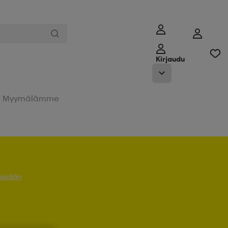
Kirjaudu
Myymälämme
 sisään