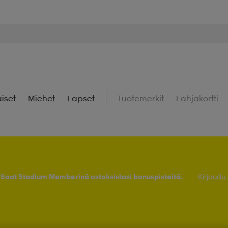
iset
Miehet
Lapset
Tuotemerkit
Lahjakortti
! Saat Stadium Memberinä ostoksistasi bonuspisteitä.
Kirjaudu