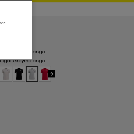
site
Light Greymelange
Light Greymelange