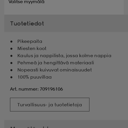
Valitse
myymälä
Tuotetiedot
Pikeepaita
Miesten koot
Kaulus ja nappilista, jossa kolme nappia
Pehmeä ja hengittävä materiaali
Nopeasti kuivuvat ominaisuudet
100% puuvillaa
Art. nummer: 709196106
Turvallisuus- ja tuotetietoja