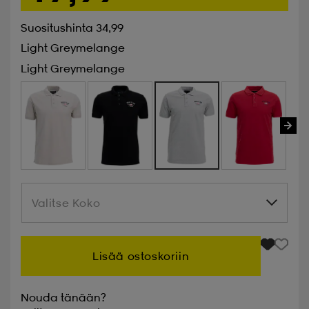
Suositushinta 34,99
Light Greymelange
Light Greymelange
Valitse Koko
Valitse Koko
Lisää ostoskoriin
Nouda tänään?