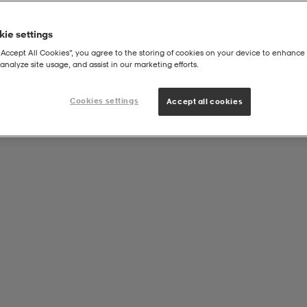
ie settings
“Accept All Cookies”, you agree to the storing of cookies on your device to enhance 
analyze site usage, and assist in our marketing efforts.
Philip Poloshirt
Cookies settings
Accept all cookies