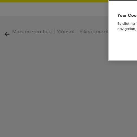
Your Cook
By clicking 
navigation, 
|
|
|
Miesten vaatteet
Yläosat
Pikeepaidat ja paidat