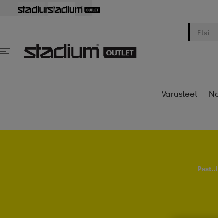
Varusteet
Na
Psst..