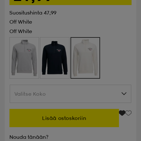
Suositushinta 47,99
Off White
Off White
Valitse Koko
Valitse Koko
Lisää ostoskoriin
Nouda tänään?