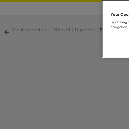
Your Cook
By clicking 
navigation, 
|
|
|
Miesten vaatteet
Yläosat
Hupparit
Brian 1/2 Zi