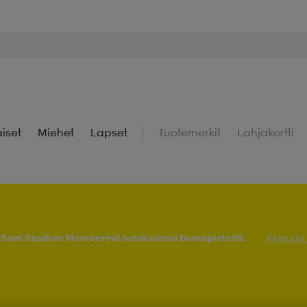
iset
Miehet
Lapset
Tuotemerkit
Lahjakortti
! Saat Stadium Memberinä ostoksistasi bonuspisteitä.
Kirjaudu