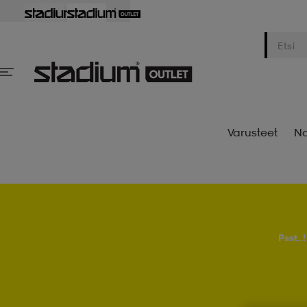
Varusteet
Na
Psst..