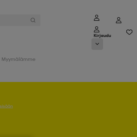
Kirjaudu
Myymälämme
 sisään