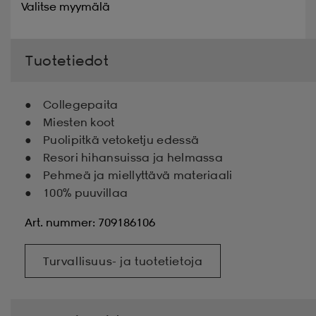
Valitse
myymälä
Tuotetiedot
Collegepaita
Miesten koot
Puolipitkä vetoketju edessä
Resori hihansuissa ja helmassa
Pehmeä ja miellyttävä materiaali
100% puuvillaa
Art. nummer: 709186106
Turvallisuus- ja tuotetietoja