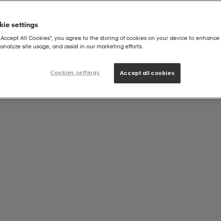
ie settings
“Accept All Cookies”, you agree to the storing of cookies on your device to enhance 
analyze site usage, and assist in our marketing efforts.
p Sweat
Cookies settings
Accept all cookies