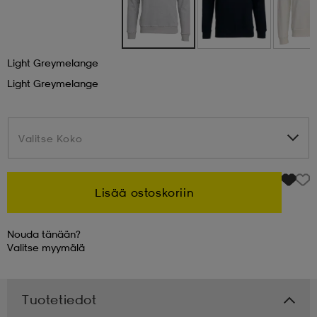
 & otsanauhat
 & otsanauhat
asut
Light Greymelange
Light Greymelange
et
rrastot
s
Valitse Koko
Valitse Koko
s
Lisää ostoskoriin
Nouda tänään?
Valitse
myymälä
Tuotetiedot