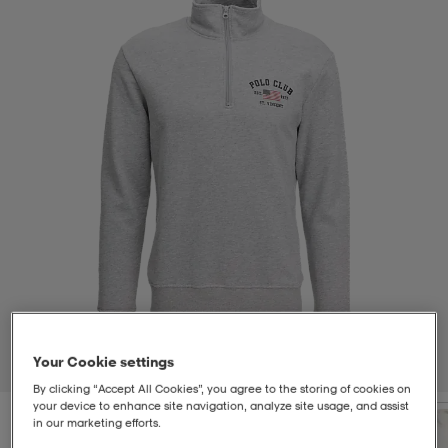
t
uskengät
dat
uskengät
alit
saappaat
t
alit
aatteet
saappaat
it
alit
it
saappaat
elikengät
 & hameet
kengät & saappaat
 & paidat
elikengät
aatteet
kengät & saappaat
t & Uimapuvut
kengät
set
kengät & saappaat
et
kengät
Your Cookie settings
1
/
2
By clicking “Accept All Cookies”, you agree to the storing of cookies on
your device to enhance site navigation, analyze site usage, and assist
aatteet
tarvikkeet
olasit
kengät
rrastot
tarvikkeet
in our marketing efforts.