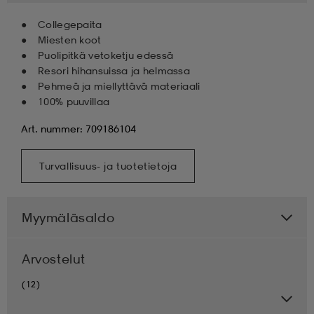
Collegepaita
Miesten koot
Puolipitkä vetoketju edessä
Resori hihansuissa ja helmassa
Pehmeä ja miellyttävä materiaali
100% puuvillaa
Art. nummer: 709186104
Turvallisuus- ja tuotetietoja
Myymäläsaldo
Arvostelut
(12)