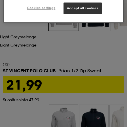
Cookies settings
Accept all cookies
set
asut
tarvikkeet
u- & treenikengät
olasit
eet & lapaset
Light Greymelange
Light Greymelange
aatteet
(12)
ST VINCENT POLO CLUB
Brian 1/2 Zip Sweat
aatteet
rit
21,99
eet & lapaset
eet & lapaset
olasit
Suositushinta 47,99
et
rrastot
set