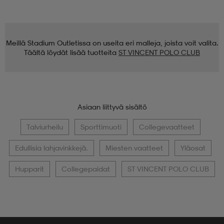
Meillä Stadium Outletissa on useita eri malleja, joista voit valita.
Täältä löydät lisää tuotteita
ST VINCENT POLO CLUB
Asiaan liittyvä sisältö
Talviurheilu
Sporttimuoti
Collegevaatteet
Edullisia lahjavinkkejä.
Miesten vaatteet
Yläosat
Hupparit
Collegepaidat
ST VINCENT POLO CLUB