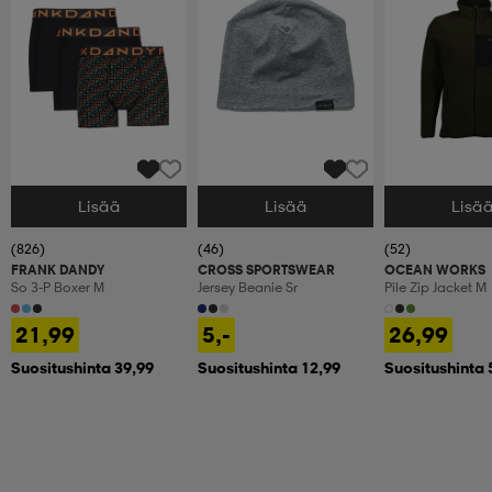
Lisää
Lisää
Lisä
Valitse Koko
Valitse Koko
Valitse Koko
(826)
(46)
(52)
FRANK DANDY
CROSS SPORTSWEAR
OCEAN WORKS
So 3-P Boxer M
Jersey Beanie Sr
Pile Zip Jacket M
21,99
5,-
26,99
Suositushinta 39,99
Suositushinta 12,99
Suositushinta 