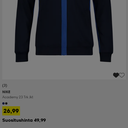
(3)
NIKE
Academy 23 Trk Jkt
26,99
Suositushinta 49,99