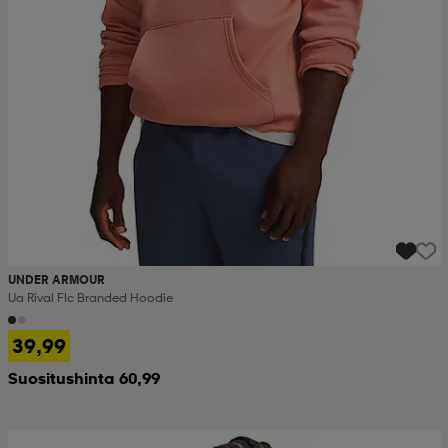
set
asut
tarvikkeet
u- & treenikengät
olasit
eet & lapaset
aatteet
aatteet
rit
UNDER ARMOUR
Ua Rival Flc Branded Hoodie
eet & lapaset
eet & lapaset
olasit
39,99
Suositushinta 60,99
et
rrastot
set