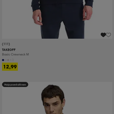
(111)
TAKEOFF
Basic Crewneck M
+3
12,99
Huippuedullinen