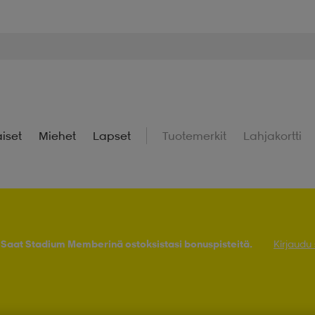
iset
Miehet
Lapset
Tuotemerkit
Lahjakortti
! Saat Stadium Memberinä ostoksistasi bonuspisteitä.
Kirjaudu