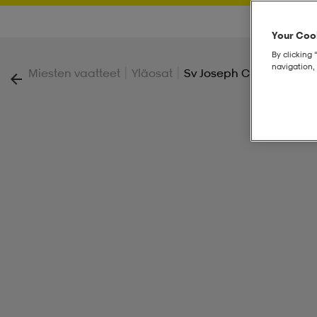
Your Cook
By clicking 
navigation, 
|
|
Miesten vaatteet
Yläosat
Sv Joseph Crew M