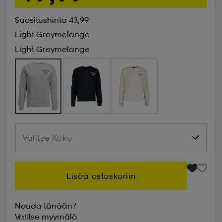
Suositushinta 43,99
Light Greymelange
Light Greymelange
Valitse Koko
Valitse Koko
Lisää ostoskoriin
Nouda tänään?
Valitse
myymälä