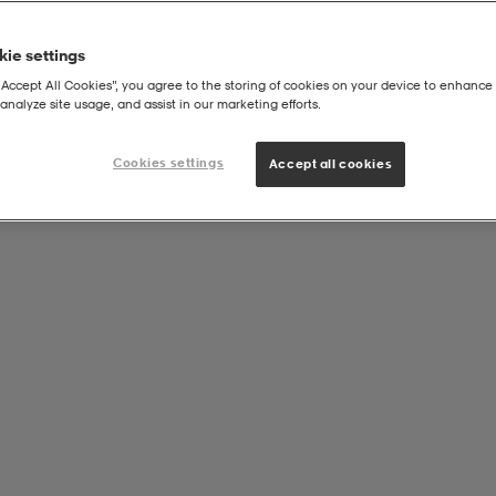
ie settings
“Accept All Cookies”, you agree to the storing of cookies on your device to enhance 
analyze site usage, and assist in our marketing efforts.
Cookies settings
Accept all cookies