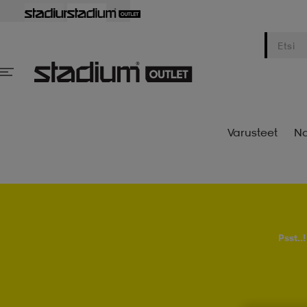
Varusteet
Na
Psst..