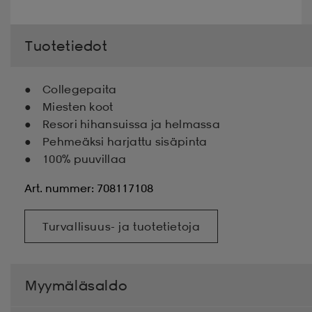
Tuotetiedot
Collegepaita
Miesten koot
Resori hihansuissa ja helmassa
Pehmeäksi harjattu sisäpinta
100% puuvillaa
Art. nummer: 708117108
Turvallisuus- ja tuotetietoja
Myymäläsaldo