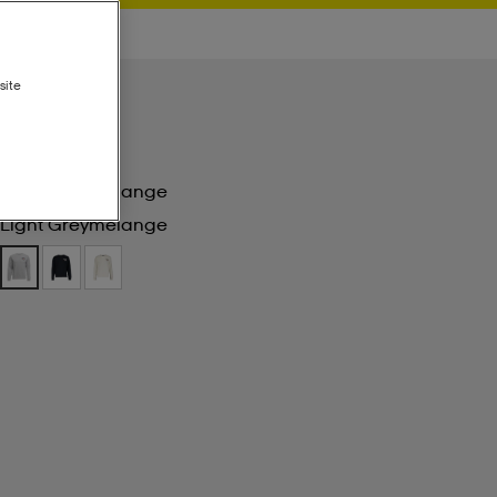
site
Light Greymelange
Light Greymelange