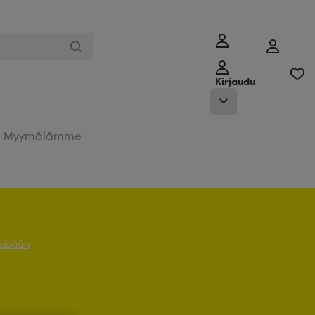
Kirjaudu
Myymälämme
 sisään