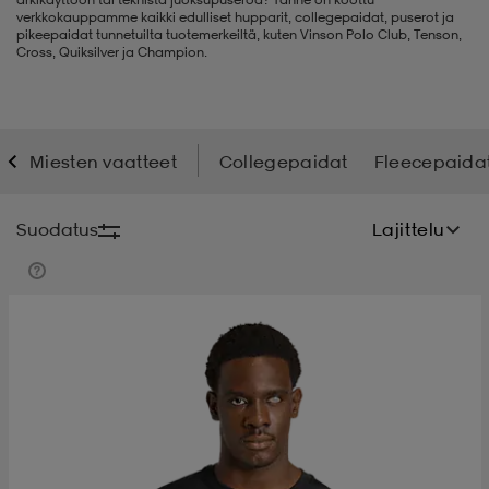
verkkokauppamme kaikki edulliset hupparit, collegepaidat, puserot ja
pikeepaidat tunnetuilta tuotemerkeiltä, kuten Vinson Polo Club, Tenson,
t
uskengät
dat
uskengät
alit
Cross, Quiksilver ja Champion.
saappaat
t
alit
aatteet
saappaat
Miesten vaatteet
Collegepaidat
Fleecepaida
it
alit
it
saappaat
elikengät
Suodatus
Lajittelu
 & hameet
kengät & saappaat
 & paidat
elikengät
aatteet
kengät & saappaat
t & Uimapuvut
kengät
set
kengät & saappaat
et
kengät
aatteet
tarvikkeet
olasit
kengät
rrastot
tarvikkeet