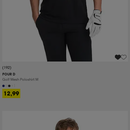
(192)
FOUR D
Golf Mesh Poloshirt M
+1
12,99