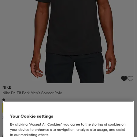
NIKE
Nike Dri-Fit Park Men's Soccer Polo
17,99
Your Cookie settings
Suositushinta 52,99
By clicking “Accept All Cookies”, you agree to the storing of cookies on
your device to enhance site navigation, analyze site usage, and assist
in our marketing efforts.
Loppu