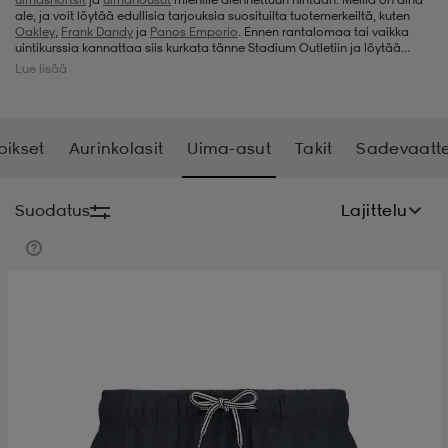
ale, ja voit löytää edullisia tarjouksia suosituilta tuotemerkeiltä, kuten
Oakley
,
Frank Dandy
ja
Panos Emporio
. Ennen rantalomaa tai vaikka
t
uskengät
dat
uskengät
alit
uintikurssia kannattaa siis kurkata tänne Stadium Outletiin ja löytää
itsellesi sopivat uimahousut hintaan, jota ei ole suuruudella pilattu.
Lue lisää
saappaat
t
alit
aatteet
saappaat
pikset
Aurinkolasit
Uima-asut
Takit
Sadevaatt
it
alit
it
saappaat
elikengät
Suodatus
Lajittelu
 & hameet
kengät & saappaat
 & paidat
elikengät
aatteet
kengät & saappaat
t & Uimapuvut
kengät
set
kengät & saappaat
et
kengät
aatteet
tarvikkeet
olasit
kengät
rrastot
tarvikkeet