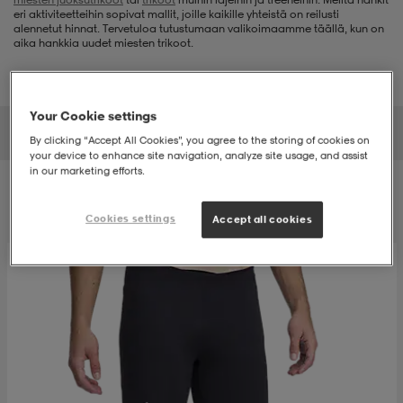
eri aktiviteetteihin sopivat mallit, joille kaikille yhteistä on reilusti
alennetut hinnat. Tervetuloa tutustumaan valikoimaamme täällä, kun on
t
uskengät
dat
uskengät
alit
aika hankkia uudet miesten trikoot.
saappaat
t
alit
aatteet
saappaat
Your Cookie settings
Miesten vaatteet
Juoksutrikoot
Treenitrikoot
By clicking “Accept All Cookies”, you agree to the storing of cookies on
your device to enhance site navigation, analyze site usage, and assist
it
alit
it
saappaat
elikengät
in our marketing efforts.
Suodatus
Lajittelu
Cookies settings
Accept all cookies
 & hameet
kengät & saappaat
 & paidat
elikengät
aatteet
kengät & saappaat
t & Uimapuvut
kengät
set
kengät & saappaat
et
kengät
aatteet
tarvikkeet
olasit
kengät
rrastot
tarvikkeet