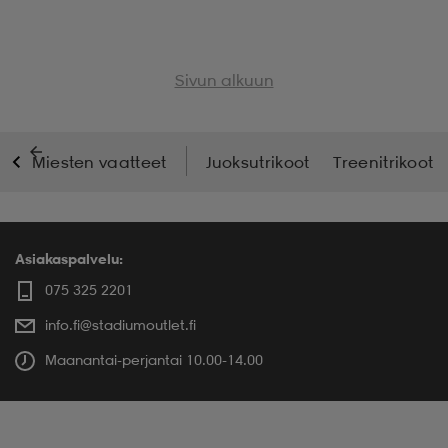
Sivun alkuun
Miesten vaatteet
Juoksutrikoot
Treenitrikoot
Asiakaspalvelu:
075 325 2201
info.fi@stadiumoutlet.fi
Maanantai-perjantai 10.00-14.00