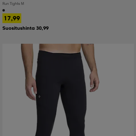
Run Tights M
 & otsanauhat
 & otsanauhat
asut
17,99
Suositushinta 30,99
et
rrastot
s
s