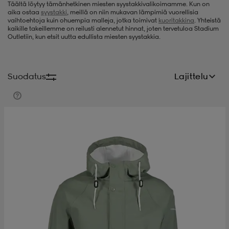
Täältä löytyy tämänhetkinen miesten syystakkivalikoimamme. Kun on
aika ostaa
syystakki
, meillä on niin mukavan lämpimiä vuorellisia
t
uskengät
dat
uskengät
alit
vaihtoehtoja kuin ohuempia malleja, jotka toimivat
kuoritakkina
. Yhteistä
kaikille takeillemme on reilusti alennetut hinnat, joten tervetuloa Stadium
Outletiin, kun etsit uutta edullista miesten syystakkia.
saappaat
t
alit
aatteet
saappaat
Suodatus
Lajittelu
it
alit
it
saappaat
elikengät
 & hameet
kengät & saappaat
 & paidat
elikengät
aatteet
kengät & saappaat
t & Uimapuvut
kengät
set
kengät & saappaat
et
kengät
aatteet
tarvikkeet
olasit
kengät
rrastot
tarvikkeet