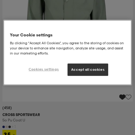
set
asut
tarvikkeet
u- & treenikengät
Your Cookie settings
olasit
eet & lapaset
By clicking “Accept All Cookies”, you agree to the storing of cookies on
your device to enhance site navigation, analyze site usage, and assist
in our marketing efforts.
aatteet
Cookies settings
Accept all cookies
aatteet
rit
eet & lapaset
eet & lapaset
olasit
(458)
CROSS SPORTSWEAR
So Pu Coat U
et
rrastot
set
+1
35,-