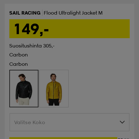
SAIL RACING
Flood Ultralight Jacket M
149,-
Suositushinta 305,-
Carbon
Carbon
Valitse Koko
Valitse Koko