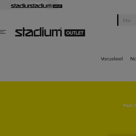
Varusteet
Na
Psst..