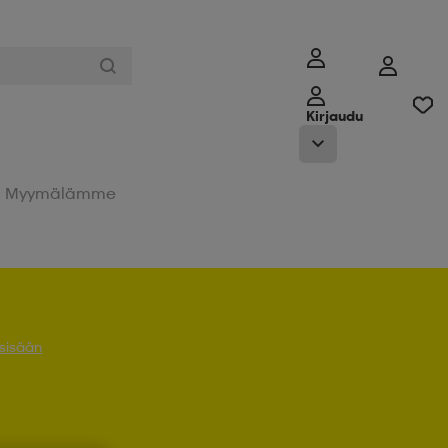
Kirjaudu
Myymälämme
 sisään