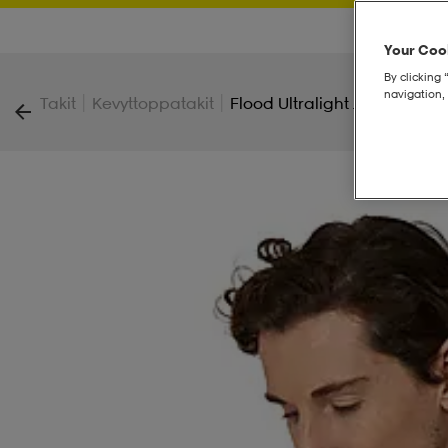
Your Cook
By clicking 
navigation, 
|
|
Takit
Kevyttoppatakit
Flood Ultralight Jacket M