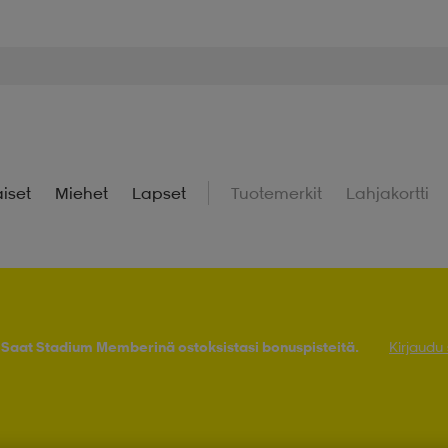
iset
Miehet
Lapset
Tuotemerkit
Lahjakortti
! Saat Stadium Memberinä ostoksistasi bonuspisteitä.
Kirjaudu