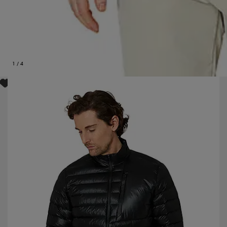
1
/
4