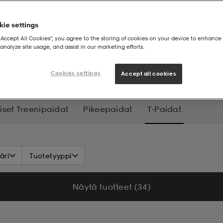
ie settings
“Accept All Cookies”, you agree to the storing of cookies on your device to enhance 
analyze site usage, and assist in our marketing efforts.
T-paidat
Cookies settings
Accept all cookies
iset Treenipaidat
Pikeepaidat
T-Paidat
äri
Tuotetyyppi
Näytä tuotteet (34)