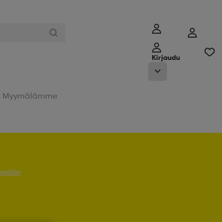
Kirjaudu
Myymälämme
 sisään