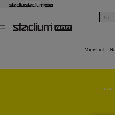
Varusteet
Na
Psst..