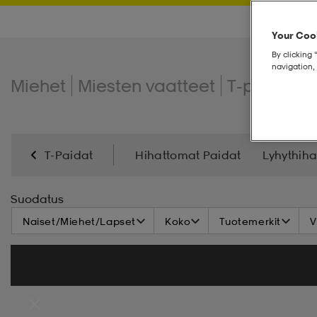
Your Cook
By clicking 
navigation, 
Miehet
Miesten vaatteet
T-paidat
T-Paidat
Hihattomat Paidat
Lyhythiha
Suodatus
Naiset/Miehet/Lapset
Koko
Tuotemerkit
V