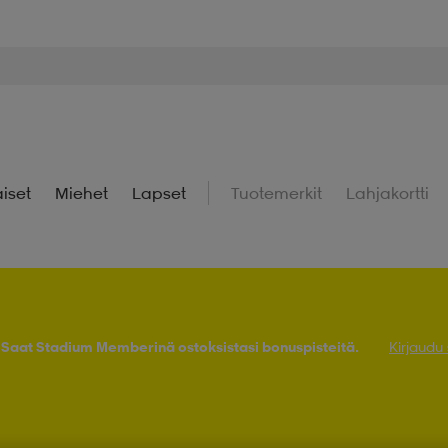
iset
Miehet
Lapset
Tuotemerkit
Lahjakortti
! Saat Stadium Memberinä ostoksistasi bonuspisteitä.
Kirjaudu