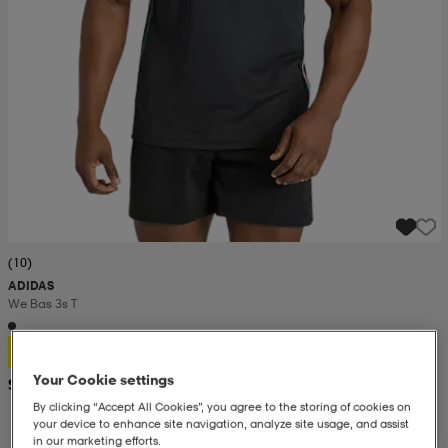
(10)
ADIDAS
We Bas 3s T
17,99
Your Cookie settings
Suositushinta 30,99
By clicking “Accept All Cookies”, you agree to the storing of cookies on
your device to enhance site navigation, analyze site usage, and assist
in our marketing efforts.