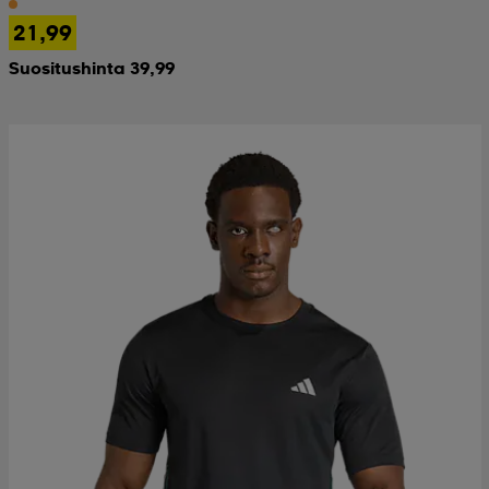
21,99
 & otsanauhat
 & otsanauhat
asut
Suositushinta 39,99
et
rrastot
s
s