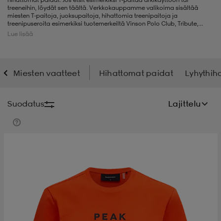
treeneihin, löydät sen täältä. Verkkokauppamme valikoima sisältää
miesten T-paitoja, juoksupaitoja, hihattomia treenipaitoja ja
t
uskengät
dat
uskengät
alit
treenipuseroita esimerkiksi tuotemerkeiltä Vinson Polo Club, Tribute,
Cross, Karhu, Craft, WESC ja Puma.
Lue lisää
saappaat
t
alit
aatteet
saappaat
Miesten vaatteet
Hihattomat paidat
Lyhythih
it
alit
it
saappaat
elikengät
Suodatus
Lajittelu
 & hameet
kengät & saappaat
 & paidat
elikengät
aatteet
kengät & saappaat
t & Uimapuvut
kengät
set
kengät & saappaat
et
kengät
aatteet
tarvikkeet
olasit
kengät
rrastot
tarvikkeet