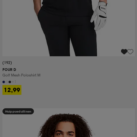
(192)
FOUR D
Golf Mesh Poloshirt M
+1
12,99
Huippuedullinen