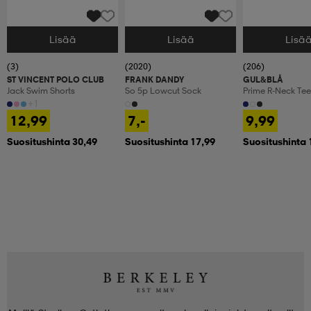
Lisää
Lisää
Lisä
Valitse Koko
Valitse Koko
Valitse Koko
(3)
(2020)
(206)
ST VINCENT POLO CLUB
FRANK DANDY
GUL&BLÅ
Jack Swim Shorts
So 5p Lowcut Sock
Prime R-Neck Te
+1
12,99
7,-
9,99
Suositushinta 30,49
Suositushinta 17,99
Suositushinta 