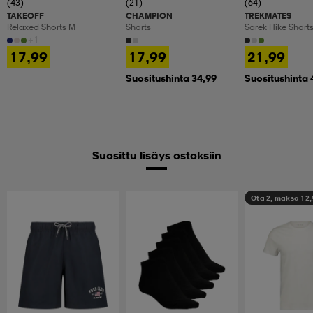
(43)
(21)
(64)
TAKEOFF
CHAMPION
TREKMATES
Relaxed Shorts M
Shorts
Sarek Hike Short
+1
17,99
17,99
21,99
Suositushinta 34,99
Suositushinta 
Suosittu lisäys ostoksiin
Ota 2, maksa 12