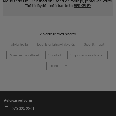
Meillä Stadium Outletissa on useita eri malleja, joista voit valita.
Täältä löydät lisää tuotteita
BERKELEY
Asiaan liittyvä sisältö
Talviurheilu
Edullisia lahjavinkkejä.
Sporttimuoti
Miesten vaatteet
Shortsit
Vapaa-ajan shortsit
BERKELEY
Asiakaspalvelu:
075 325 2201