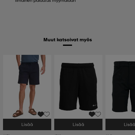
Ilmainen palautus myymälään
Muut katsoivat myös
Lisää
Lisää
Lisä
Valitse Koko
Valitse Koko
Valitse Koko