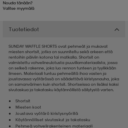
Nouda tänään?
Valitse
myymälä
 & otsanauhat
 & otsanauhat
asut
Tuotetiedot
et
SUNDAY WAFFLE SHORTS ovat pehmeät ja mukavat
miesten shortsit, jotka on suunniteltu sekä arkeen että
rrastot
s
rentoihin päiviin kotona tai matkalla. Shortsit on
valmistettu vohvelineulotusta puuvillamateriaalista, jossa
on selkeä rakenne, joka luo rennon tunteen ja tyylikkään
ilmeen. Materiaali tuntuu pehmeältä ihoa vasten ja
s
joustavassa vyötärössä on säädettävä kiristysnauha, joka
on samanvärinen kuin shortsit. Shortseissa on lisäksi kaksi
sivutaskua ja takatasku käytännöllistä säilytystä varten.
Shortsit
Miesten koot
Joustava vyötärö kiristysnyörillä
Käytännölliset sivutaskut ja takatasku
Pehmeä vohvelirakenteinen materiaali