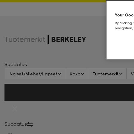
Your Cook
By clicking 
navigation, 
Tuotemerkit
BERKELEY
Suodatus
Naiset/Miehet/Lapset
Koko
Tuotemerkit
V
Suodatus