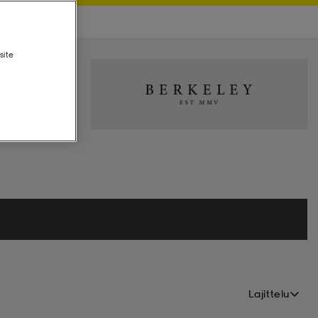
site
Lajittelu