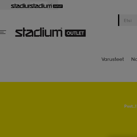
Varusteet
Na
Psst..