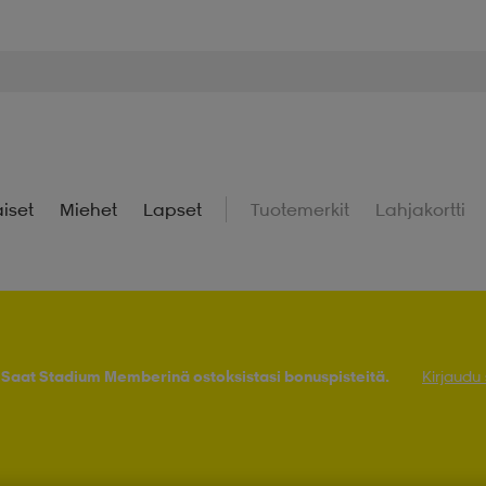
iset
Miehet
Lapset
Tuotemerkit
Lahjakortti
! Saat Stadium Memberinä ostoksistasi bonuspisteitä.
Kirjaudu