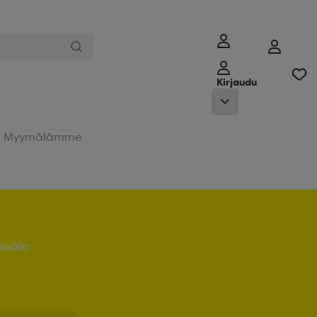
Kirjaudu
Myymälämme
 sisään