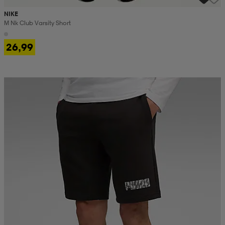
NIKE
M Nk Club Varsity Short
26,99