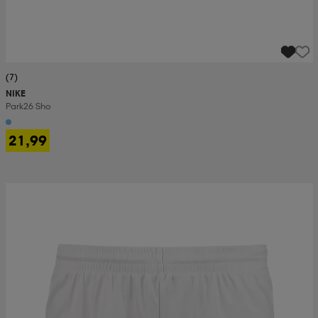
(7)
NIKE
Park26 Sho
21,99