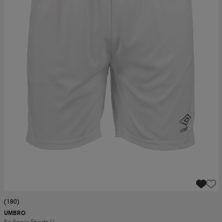
(180)
UMBRO
So Score Shorts U