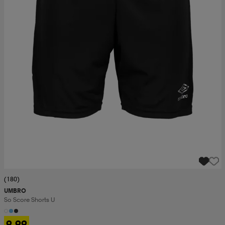
(180)
UMBRO
So Score Shorts U
9,99