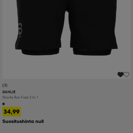
set
asut
tarvikkeet
u- & treenikengät
olasit
eet & lapaset
aatteet
aatteet
rit
(3)
DAHLIE
Shorts Run Fast 2 In 1
eet & lapaset
eet & lapaset
olasit
34,99
Suositushinta null
et
rrastot
set