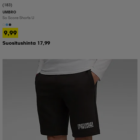
(183)
UMBRO
So Score Shorts U
9,99
Suositushinta 17,99