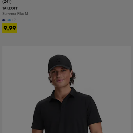
(241)
TAKEOFF
Summer Pike M
+2
9,99