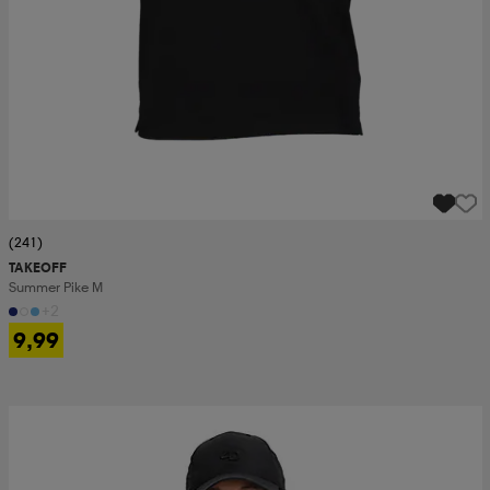
(241)
TAKEOFF
Summer Pike M
+2
9,99